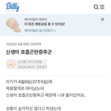
베이비빌리 앱에서
더 많은 베동글을 볼 수 있어요!
베이비빌리 앱 다운받기
2026년 4월 베동
/
자유주제
신생아 호흡곤란증후군
노리콩
아기 0개월
2026.04.10
조회
611
아기가 4월8일(37주5일)에
제왕절개로 태어났는데
신생아 호흡곤란증후군 때문에 니큐 들어갔어요.
상황이 심각하진 않다고 하셨는데