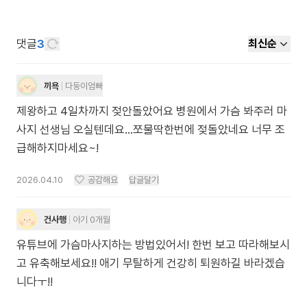
댓글
3
최신순
끼욕
다둥이엄빠
제왕하고 4일차까지 젖안돌았어요 병원에서 가슴 봐주러 마
사지 선생님 오실텐데요...쪼물딱한번에 젖돌았네요 너무 조
급해하지마세요~!
2026.04.10
공감해요
답글달기
건사행
아기 0개월
유튜브에 가슴마사지하는 방법있어서! 한번 보고 따라해보시
고 유축해보세요!! 애기 무탈하게 건강히 퇴원하길 바라겠습
니다ㅜ!!