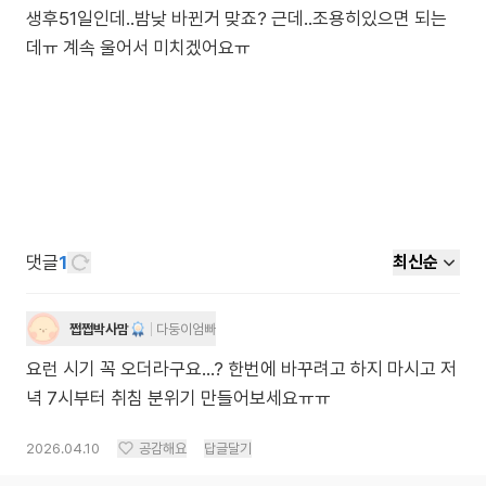
생후51일인데..밤낮 바뀐거 맞죠? 근데..조용히있으면 되는
데ㅠ 계속 울어서 미치겠어요ㅠ
댓글
1
최신순
쩝쩝박사맘
다둥이엄빠
요런 시기 꼭 오더라구요…? 한번에 바꾸려고 하지 마시고 저
녁 7시부터 취침 분위기 만들어보세요ㅠㅠ
2026.04.10
공감해요
답글달기