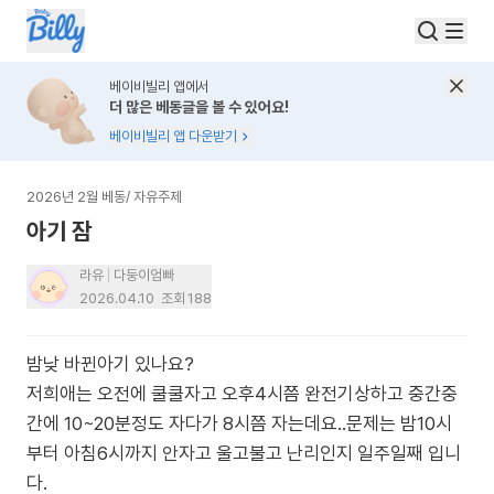
베이비빌리 앱에서
더 많은 베동글을 볼 수 있어요!
베이비빌리 앱 다운받기
2026년 2월 베동
/
자유주제
아기 잠
라유
다둥이엄빠
2026.04.10
조회
188
밤낮 바뀐아기 있나요?
저희애는 오전에 쿨쿨자고 오후4시쯤 완전기상하고 중간중
간에 10~20분정도 자다가 8시쯤 자는데요..문제는 밤10시
부터 아침6시까지 안자고 울고불고 난리인지 일주일째 입니
다.