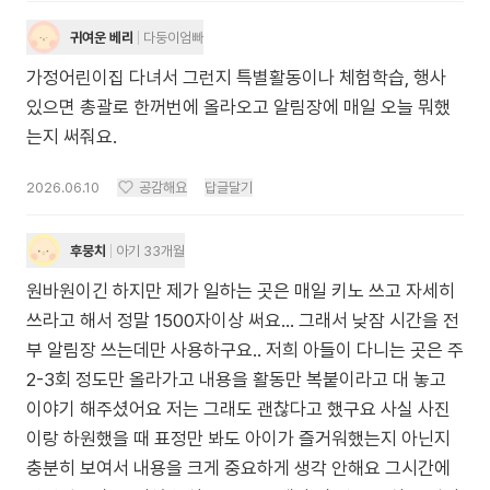
귀여운 베리
다둥이엄빠
가정어린이집 다녀서 그런지 특별활동이나 체험학습, 행사
있으면 총괄로 한꺼번에 올라오고 알림장에 매일 오늘 뭐했
는지 써줘요.
2026.06.10
공감해요
답글달기
후뭉치
아기 33개월
원바원이긴 하지만 제가 일하는 곳은 매일 키노 쓰고 자세히
쓰라고 해서 정말 1500자이상 써요... 그래서 낮잠 시간을 전
부 알림장 쓰는데만 사용하구요.. 저희 아들이 다니는 곳은 주
2-3회 정도만 올라가고 내용을 활동만 복붙이라고 대 놓고
이야기 해주셨어요 저는 그래도 괜찮다고 했구요 사실 사진
이랑 하원했을 때 표정만 봐도 아이가 즐거워했는지 아닌지
충분히 보여서 내용을 크게 중요하게 생각 안해요 그시간에