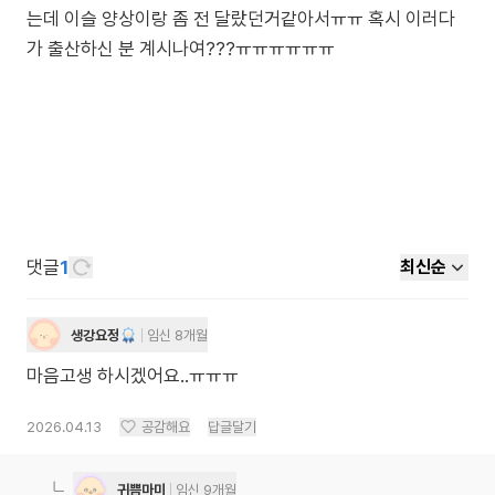
는데 이슬 양상이랑 좀 전 달랐던거같아서ㅠㅠ 혹시 이러다
가 출산하신 분 계시나여???ㅠㅠㅠㅠㅠㅠ
댓글
1
최신순
생강요정
임신 8개월
마음고생 하시겠어요..ㅠㅠㅠ
2026.04.13
공감해요
답글달기
귀쁨마미
임신 9개월