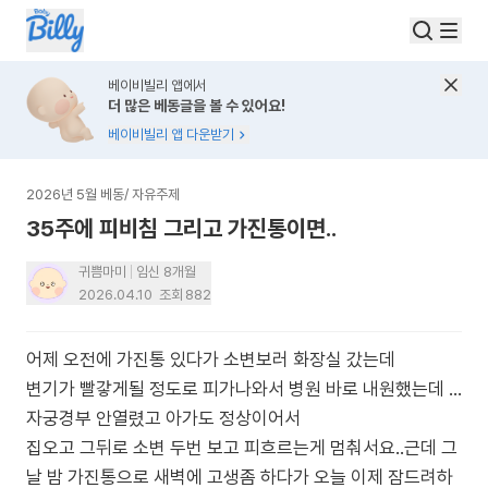
베이비빌리 앱에서
더 많은 베동글을 볼 수 있어요!
베이비빌리 앱 다운받기
2026년 5월 베동
/
자유주제
35주에 피비침 그리고 가진통이면..
귀쁨마미
임신 8개월
2026.04.10
조회
882
어제 오전에 가진통 있다가 소변보러 화장실 갔는데
변기가 빨갛게될 정도로 피가나와서 병원 바로 내원했는데 …
자궁경부 안열렸고 아가도 정상이어서
집오고 그뒤로 소변 두번 보고 피흐르는게 멈춰서요..근데 그
날 밤 가진통으로 새벽에 고생좀 하다가 오늘 이제 잠드려하