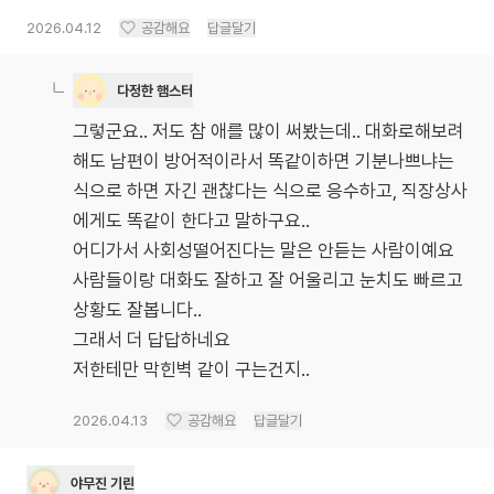
2026.04.12
공감해요
답글달기
다정한 햄스터
그렇군요.. 저도 참 애를 많이 써봤는데.. 대화로해보려
해도 남편이 방어적이라서 똑같이하면 기분나쁘냐는
식으로 하면 자긴 괜찮다는 식으로 응수하고, 직장상사
에게도 똑같이 한다고 말하구요..
어디가서 사회성떨어진다는 말은 안듣는 사람이예요
사람들이랑 대화도 잘하고 잘 어울리고 눈치도 빠르고
상황도 잘봅니다..
그래서 더 답답하네요
저한테만 막힌벽 같이 구는건지..
2026.04.13
공감해요
답글달기
야무진 기린