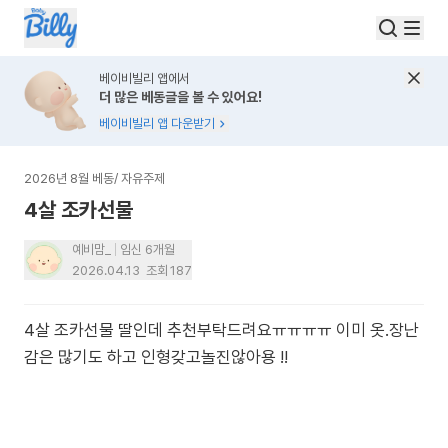
베이비빌리 앱에서
더 많은 베동글을 볼 수 있어요!
베이비빌리 앱 다운받기
2026년 8월 베동
/
자유주제
4살 조카선물
예비맘_
임신 6개월
2026.04.13
조회
187
4살 조카선물 딸인데 추천부탁드려요ㅠㅠㅠㅠ 이미 옷.장난
감은 많기도 하고 인형갖고놀진않아용 !!