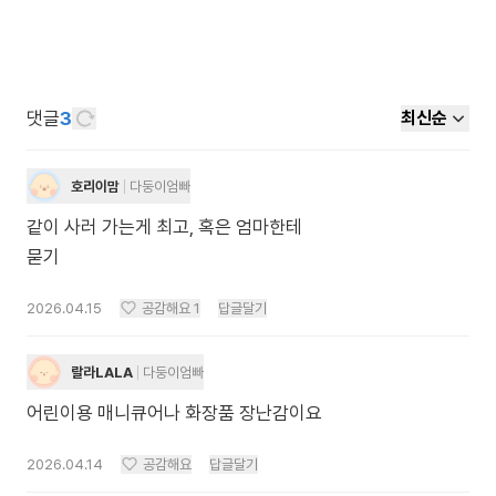
댓글
3
최신순
호리이맘
다둥이엄빠
같이 사러 가는게 최고, 혹은 엄마한테
묻기
2026.04.15
공감해요
1
답글달기
랄라LALA
다둥이엄빠
어린이용 매니큐어나 화장품 장난감이요
2026.04.14
공감해요
답글달기