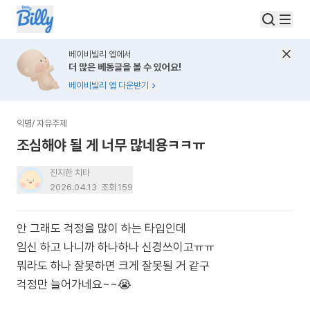
베이비빌리 앱에서
더 많은 베동글을 볼 수 있어요!
베이비빌리 앱 다운받기
익명
/
자유주제
조심해야 될 게 너무 많네용ㅋㅋㅠ
진지한 치타
2026.04.13
조회
159
안 그래도 걱정을 많이 하는 타입인데
임신 하고 나니까 하나하나 신경쓰이고ㅠㅠ
뭐라도 하나 잘못하면 크게 잘못될 거 같구
걱정만 늘어가네요~~😭