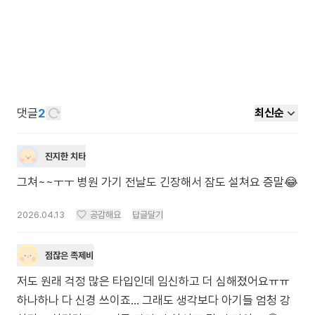
댓글
2
최신순
진지한 치타
그쳐~~ㅜㅜ 병원 가기 전날도 긴장해서 잠도 설쳐요 증말😂
2026.04.13
공감해요
답글달기
점잖은 족제비
저도 원래 걱정 많은 타입인데 임신하고 더 심해졌어요ㅠㅠ
하나하나 다 신경 쓰이죠… 그래도 생각보다 아기들 엄청 강