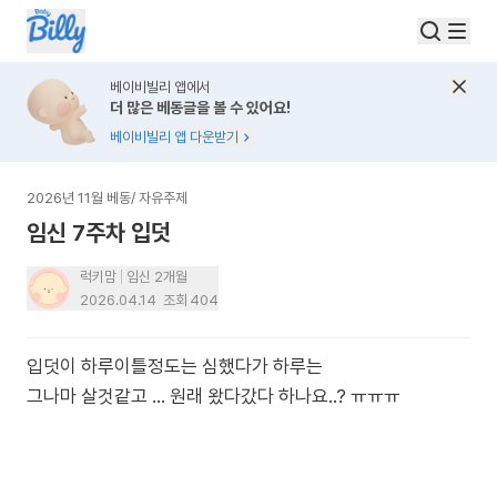
베이비빌리 앱에서
더 많은 베동글을 볼 수 있어요!
베이비빌리 앱 다운받기
2026년 11월 베동
/
자유주제
임신 7주차 입덧
럭키맘
임신 2개월
2026.04.14
조회
404
입덧이 하루이틀정도는 심했다가 하루는
그나마 살것같고 ... 원래 왔다갔다 하나요..? ㅠㅠㅠ