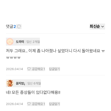
댓글
2
최신순
도라미
임신 2개월
저두 그래요.. 이제 좀 나아졌나 싶었더니 다시 돌아왔네요 ㅠ
ㅠㅠㅠㅠ
2026.04.14
공감해요
1
답글달기
꼼지맘¡
임신 6개월
네! 모든 증상들이 있다없다해용!!
2026.04.14
공감해요
1
답글달기