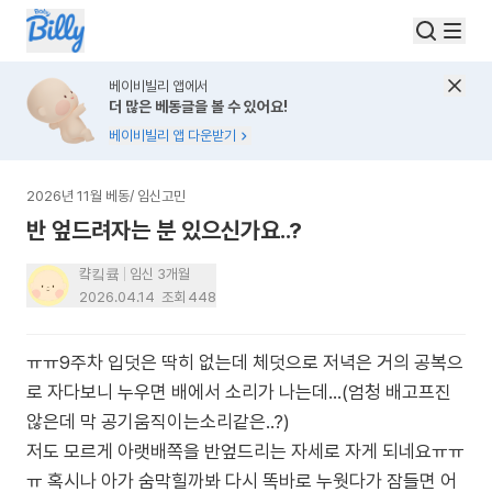
베이비빌리 앱에서
더 많은 베동글을 볼 수 있어요!
베이비빌리 앱 다운받기
2026년 11월 베동
/
임신고민
반 엎드려자는 분 있으신가요..?
컄킼큨
임신 3개월
2026.04.14
조회
448
ㅠㅠ9주차 입덧은 딱히 없는데 체덧으로 저녁은 거의 공복으
로 자다보니 누우면 배에서 소리가 나는데...(엄청 배고프진
않은데 막 공기움직이는소리같은..?)
저도 모르게 아랫배쪽을 반엎드리는 자세로 자게 되네요ㅠㅠ
ㅠ 혹시나 아가 숨막힐까봐 다시 똑바로 누웟다가 잠들면 어