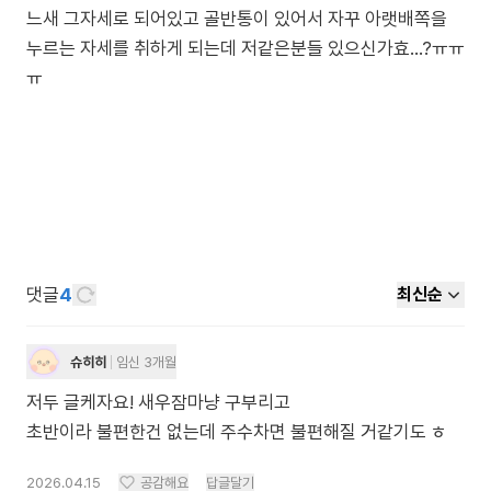
느새 그자세로 되어있고 골반통이 있어서 자꾸 아랫배쪽을
누르는 자세를 취하게 되는데 저같은분들 있으신가효...?ㅠㅠ
ㅠ
댓글
4
최신순
슈히히
임신 3개월
저두 글케자요! 새우잠마냥 구부리고
초반이라 불편한건 없는데 주수차면 불편해질 거같기도 ㅎ
2026.04.15
공감해요
답글달기