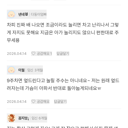
넨네🐰
다둥이엄빠
차피 진짜 배 나오면 조금이라도 눌리면 차고 난리나서 그렇
게 자지도 못해요 지금은 아가 눌리지도 않으니 편한대로 주
무세용
2026.04.14
공감해요
1
답글달기
이월
임신 3개월
9주차면 엎드린다고 눌릴 주수는 아니네요~ 저는 원래 엎드
려자는데 가슴이 아파서 반대로 돌아눕게되네요ㅠ
2026.04.14
공감해요
답글달기
꼼지맘¡
임신 6개월