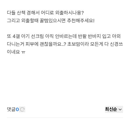
다들 산책 겸해서 어디로 외출하시나용?
그리고 외출할때 꿀템있으시면 추천해주세요!
또 4갤 아기 선크림 아직 안바르는데 반팔 반바지 입고 야외
다니는거 피부에 괜찮을까요..? 초보맘이라 모든게 다 신경쓰
이네요 ㅠ
댓글
0
최신순