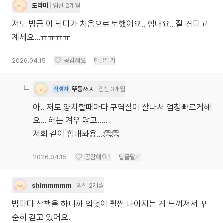
도라미
임신 2개월
저도 방금 이 닦다가 처음으로 토했어요.. 힘내요.. 잘 견디고
계세요…ㅠㅠㅠㅠ
2026.04.15
공감해요
답글달기
뚜둥쓰ㅅ
임신 3개월
작성자
아.. 저도 양치할때마다 구역질이 잘나서 엄청빠르게해
요... 혀는 겨우 닦고.....
저희 같이 힘내봐용...👏👏
2026.04.15
공감해요
1
답글달기
shimmmmm
임신 2개월
밤마다 산책을 하니까 입덧이 훨씬 나아지는 게 느껴져서 꾸
준히 걷고 있어요.