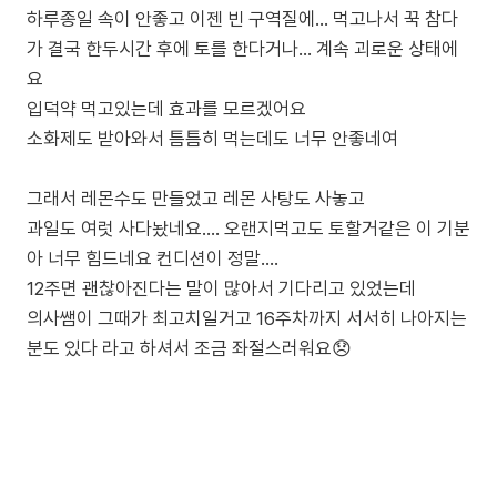
하루종일 속이 안좋고 이젠 빈 구역질에... 먹고나서 꾹 참다
가 결국 한두시간 후에 토를 한다거나... 계속 괴로운 상태에
요
입덕약 먹고있는데 효과를 모르겠어요
소화제도 받아와서 틈틈히 먹는데도 너무 안좋네여
그래서 레몬수도 만들었고 레몬 사탕도 사놓고
과일도 여럿 사다놨네요.... 오랜지먹고도 토할거같은 이 기분
아 너무 힘드네요 컨디션이 정말....
12주면 괜찮아진다는 말이 많아서 기다리고 있었는데
의사쌤이 그때가 최고치일거고 16주차까지 서서히 나아지는
분도 있다 라고 하셔서 조금 좌절스러워요😞