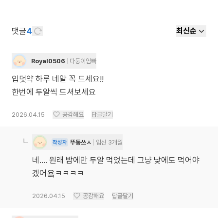
댓글
4
최신순
Royal0506
다둥이엄빠
입덧약 하루 네알 꼭 드세요!!
한번에 두알씩 드셔보세요
2026.04.15
공감해요
답글달기
뚜둥쓰ㅅ
임신 3개월
작성자
네.... 원래 밤에만 두알 먹었는데 그냥 낮에도 먹어야
겠어욬ㅋㅋㅋㅋ
2026.04.15
공감해요
답글달기