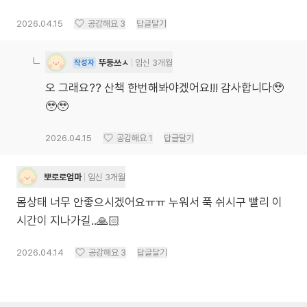
2026.04.15
공감해요
3
답글달기
뚜둥쓰ㅅ
임신 3개월
작성자
오 그래요?? 산책 한번해봐야겠어요!!! 감사합니다🥹
🥹🥹
2026.04.15
공감해요
1
답글달기
뽀로로엄마
임신 3개월
몸상태 너무 안좋으시겠어요ㅠㅠ 누워서 푹 쉬시구 빨리 이
시간이 지나가길..🙏🏻
2026.04.14
공감해요
3
답글달기