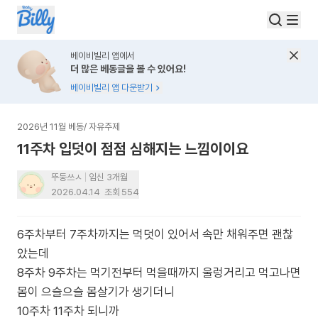
베이비빌리 앱에서
더 많은 베동글을 볼 수 있어요!
베이비빌리 앱 다운받기
2026년 11월 베동
/
자유주제
11주차 입덧이 점점 심해지는 느낌이이요
뚜둥쓰ㅅ
임신 3개월
2026.04.14
조회
554
6주차부터 7주차까지는 먹덧이 있어서 속만 채워주면 괜찮
았는데
8주차 9주차는 먹기전부터 먹을때까지 울렁거리고 먹고나면
몸이 으슬으슬 몸살기가 생기더니
10주차 11주차 되니까