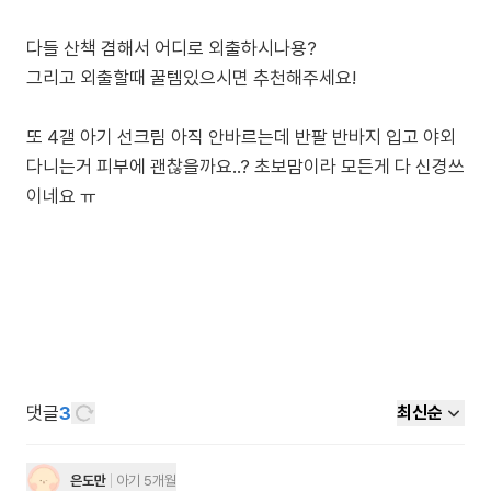
다들 산책 겸해서 어디로 외출하시나용?
그리고 외출할때 꿀템있으시면 추천해주세요!
또 4갤 아기 선크림 아직 안바르는데 반팔 반바지 입고 야외
다니는거 피부에 괜찮을까요..? 초보맘이라 모든게 다 신경쓰
이네요 ㅠ
댓글
3
최신순
은도만
아기 5개월