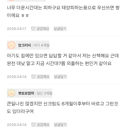
너무 더운시간대는 피하구요 태양피하는용으로 우산쓰면 짱
이에요 ㅎㅎ
2026.04.17
공감해요
답글달기
맘크러시
아기 4개월
아기도 집에만 있으면 답답할 거 같아서 저는 산책해요 근데
완전 대낮 말고 지금 시간대?쯤 외출하는 편인거 같아요
2026.04.14
공감해요
답글달기
뽀로로엄마
임신 3개월
큰일나진 않겠지만 선크림도 6개월이후부터 바르고 그런것
도 있더라구여
2026.04.14
공감해요
답글달기