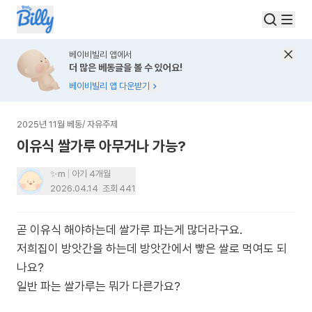
베이비빌리 앱에서
더 많은 베동글을 볼 수 있어요!
베이비빌리 앱 다운받기
2025년 11월 베동
/
자유주제
이유식 쌀가루 아무거나 가능?
✨m
아기 4개월
2026.04.14
조회
441
곧 이유식 해야하는데 쌀가루 파는게 많더라구요.
저희집이 방앗간을 하는데 방앗간에서 빻은 쌀로 먹여도 되
나요?
일반 파는 쌀가루는 뭐가 다른가요?