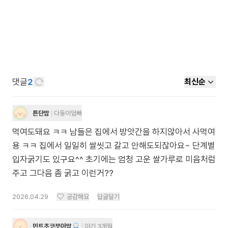
댓글
2
최신순
튼단맘
다둥이엄빠
먹여도돼요 ㅋㅋ 남들은 집에서 방앗간을 하지않아서 사먹여
용 ㅋㅋ 집에서 일일히 쌀씻고 갈고 안해도되잖아요~ 단계별
입자굵기도 있구요^^ 초기에는 엄청 고운 쌀가루로 미음처럼
주고 그다음 좀 굵고 이런거??
2026.04.29
공감해요
답글달기
민트초코쪼아맘
아기 3개월