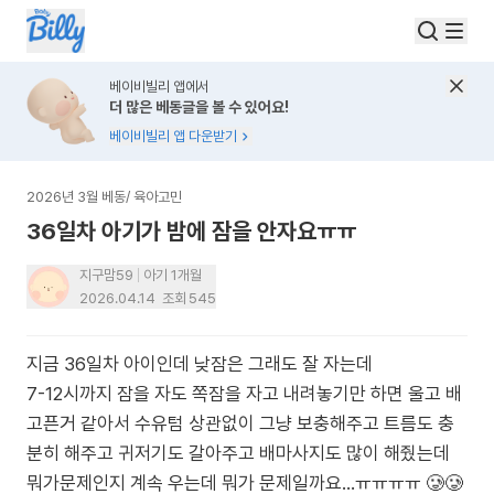
베이비빌리 앱에서
더 많은 베동글을 볼 수 있어요!
베이비빌리 앱 다운받기
2026년 3월 베동
/
육아고민
36일차 아기가 밤에 잠을 안자요ㅠㅠ
지구맘59
아기 1개월
2026.04.14
조회
545
지금 36일차 아이인데 낮잠은 그래도 잘 자는데
7-12시까지 잠을 자도 쪽잠을 자고 내려놓기만 하면 울고 배
고픈거 같아서 수유텀 상관없이 그냥 보충해주고 트름도 충
분히 해주고 귀저기도 갈아주고 배마사지도 많이 해줬는데
뭐가문제인지 계속 우는데 뭐가 문제일까요...ㅠㅠㅠㅠ 🥲🥲