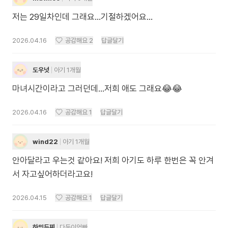
저는 29일차인데 그래요…기절하겠어요…
2026.04.16
공감해요
2
답글달기
도우넛
아기 1개월
마녀시간이라고 그러던데...저희 애도 그래요😂😂
2026.04.16
공감해요
1
답글달기
wind22
아기 1개월
안아달라고 우는것 같아요! 저희 아기도 하루 한번은 꼭 안겨
서 자고싶어하더라고요!
2026.04.15
공감해요
1
답글달기
하밍두찌
다둥이엄빠