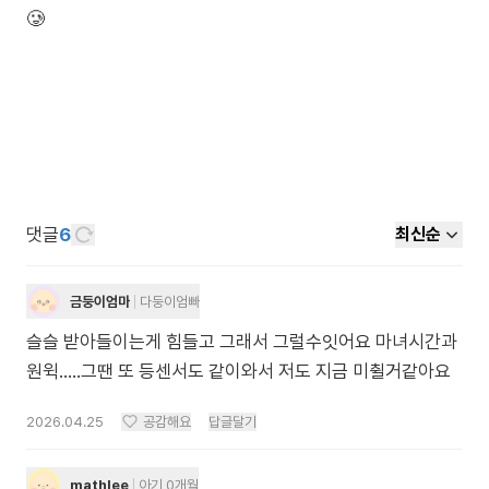
🥲
댓글
6
최신순
금둥이엄마
다둥이엄빠
슬슬 받아들이는게 힘들고 그래서 그럴수잇어요 마녀시간과
원윅.....그땐 또 등센서도 같이와서 저도 지금 미췰거같아요
2026.04.25
공감해요
답글달기
mathlee
아기 0개월