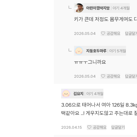
아린이껌딱지맘
아기 4개월
키가 큰데 저정도 몸무게여도 
2026.05.04
공감해요
답글달
지둥호두마루
아기 5개월
ㅠㅠㅜ그니까요
2026.05.04
공감해요
답글달
김요지
아기 4개월
3.06으로 태어나서 여아 126일 8.
2026.04.15
공감해요
답글달기