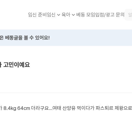
임신 준비
베동 모임
입점/광고 문의
임신
육아
은 베동글을 볼 수 있어요!
마 고민이예요
8.4kg 64cm 더라구요...여태 산양유 먹이다가 파스퇴르 제왕으로