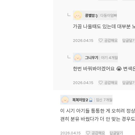
콩별맘:)
다둥이엄빠
가끔 나올때도 있는데 대부분 
2026.04.15
공감해요
답글달
그니우기
아기 4개월
한번 바꿔봐야겠어요 😭 변색
2026.04.15
공감해요
답글달
복복이맘2
임신 7개월
이 시기 아기들 통통한 게 오히려 정상
괜히 분유 바꿨다가 더 안 맞는 경우
2026.04.15
공감해요
답글달기