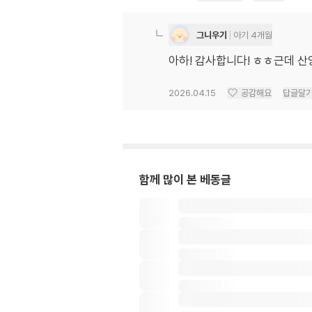
그니우기
아기 4개월
아하! 감사합니다! ㅎㅎ근데 산양
2026.04.15
공감해요
답글달
함께 많이 본 베동글