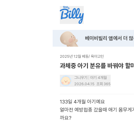
베이비빌리 앱에서
더 많
2025년 12월 베동
/
육아고민
과체중 아기 분유를 바꿔야 할
그니우기
아기 4개월
2026.04.15
조회
365
133일 4개월 아기예요
얼마전 예방접종 갔을때 애기 몸무게가 
까요?