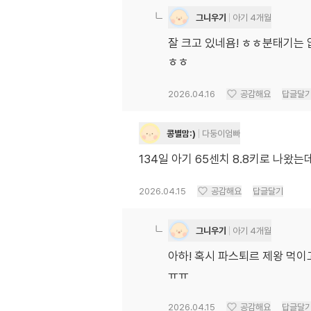
그니우기
아기 4개월
잘 크고 있네욤! ㅎㅎ분태기는 
ㅎㅎ
2026.04.16
공감해요
답글달
콩별맘:)
다둥이엄빠
134일 아기 65센치 8.8키로 나왔
2026.04.15
공감해요
답글달기
그니우기
아기 4개월
아하! 혹시 파스퇴르 제왕 먹이
ㅠㅠ
2026.04.15
공감해요
답글달