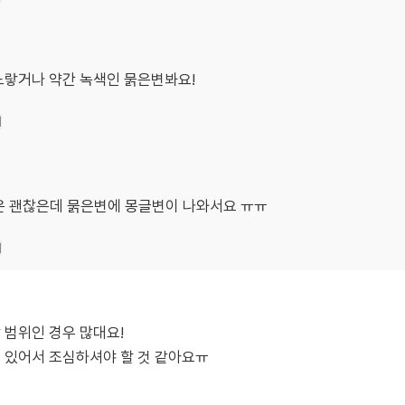
노랗거나 약간 녹색인 묽은변봐요!
기
은 괜찮은데 묽은변에 몽글변이 나와서요 ㅠㅠ
기
 범위인 경우 많대요!
도 있어서 조심하셔야 할 것 같아요ㅠ