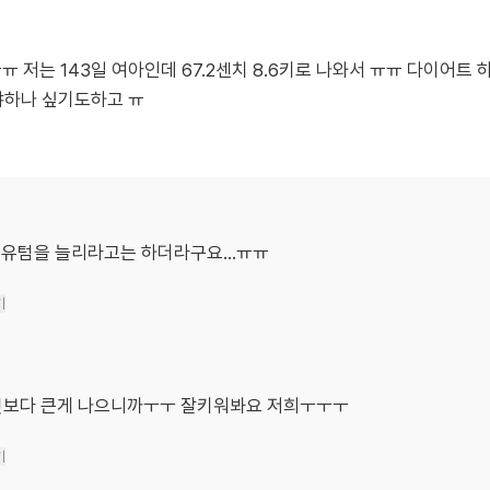
 저는 143일 여아인데 67.2센치 8.6키로 나와서 ㅠㅠ 다이어트
야하나 싶기도하고 ㅠ
유텀을 늘리라고는 하더라구요...ㅠㅠ
기
것보다 큰게 나으니까ㅜㅜ 잘키워봐요 저희ㅜㅜㅜ
기