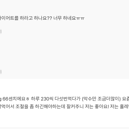
다이어트를 하라고 하나요?? 너무 하네요ㅠㅠ
기
기
3kg 66센치에요ㅎ 하루 230씩 다섯번먹다가 (막수만 조금더많이) 요