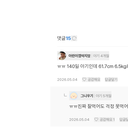
댓글
15
아린이껌딱지맘
아기 4개월
ㅠㅠ 140일 아기인데 61.7cm 6
2026.05.04
공감해요
답글달기
그니우기
아기 5개월
ㅠㅠ진짜 잘먹어도 걱정 못먹어
2026.05.04
공감해요
1
답글