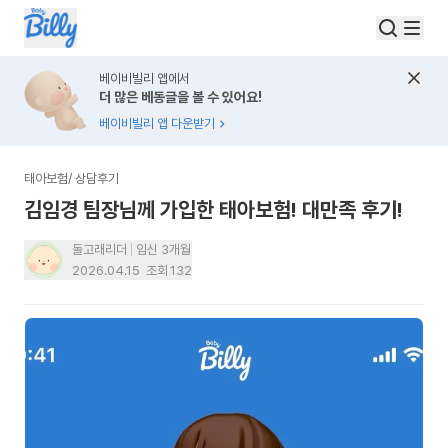
베이비빌리 앱에서
더 많은 베동글을 볼 수 있어요!
베이비빌리 앱 다운받기
태아보험
/
상담후기
김임경 팀장님께 가입한 태아보험! 대만족 후기!
돌고래리더
임신 3개월
2026.04.15
조회
132