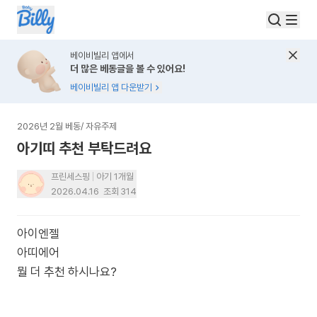
베이비빌리 앱에서
더 많은 베동글을 볼 수 있어요!
베이비빌리 앱 다운받기
2026년 2월 베동
/
자유주제
아기띠 추천 부탁드려요
프린세스핑
아기 1개월
2026.04.16
조회
314
아이엔젤
아띠에어
뭘 더 추천 하시나요?