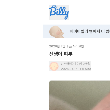
베이비빌리 앱에서
더 많
2026년 3월 베동
/
육아고민
신생아 피부
반짝마미이
아기 0개월
2026.04.16
조회
590