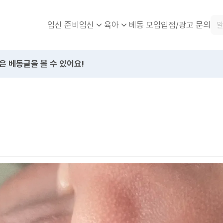
임신 준비
베동 모임
입점/광고 문의
임신
육아
은 베동글을 볼 수 있어요!