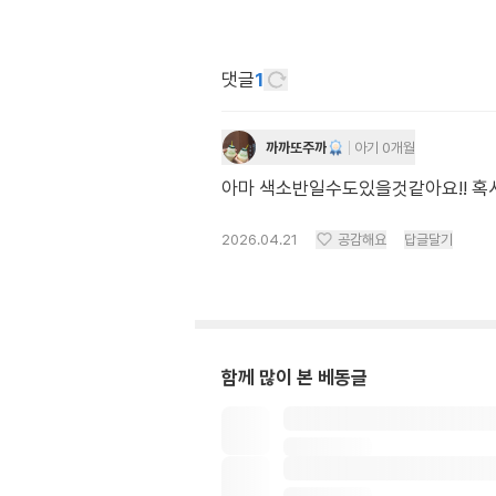
댓글
1
까까또주까
아기 0개월
아마 색소반일수도있을것같아요!! 혹
2026.04.21
공감해요
답글달기
함께 많이 본 베동글