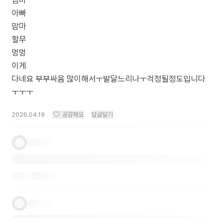
엄마
아빠
맘마
할무
멍멍
이게
다네요 부부싸움 많이해서ㅜ발달느리나ㅜ걱정될정도입니다
ㅜㅜㅜ
2026.04.19
공감해요
답글달기