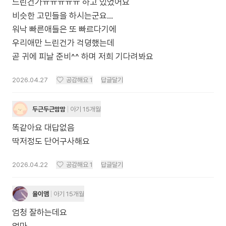
느린건가ㅠㅠㅠㅠㅠ 하고 있었어요
비슷한 고민들을 하시는군요...
워낙 빠른애들은 또 빠르다기에
우리애만 느린건가 걱뎡했는데
곧 귀에 피날 준비^^ 하며 저희 기다려봐요
2026.04.27
공감해요
1
답글달기
두근두근맘맘
아기 15개월
똑같아요 대답없음
딱저정도 단어구사해요
2026.04.22
공감해요
1
답글달기
율이앰
아기 15개월
엄청 잘하는데요