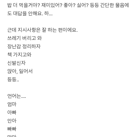
밥 더 먹을거야? 재미있어? 좋아? 싫어? 등등 간단한 물음에
도 대답을 안해요. 하...
근데 지시사항은 잘 하는 편이에요.
쓰레기 버리고 와
장난감 정리하자
책 가지고와
신발신자
앉아, 일어서
등등..
언어는....
엄마
아빠
안아
빠빠