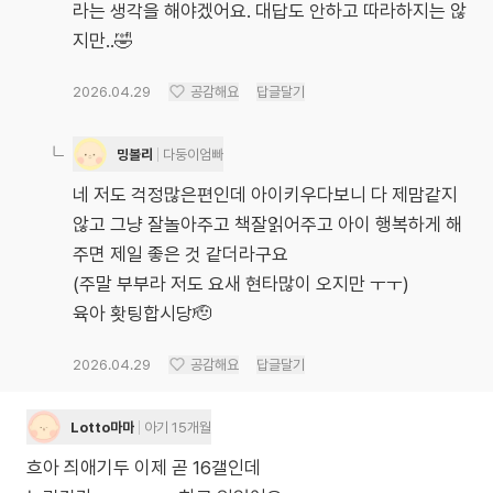
라는 생각을 해야겠어요. 대답도 안하고 따라하지는 않
지만..🤣
2026.04.29
공감해요
답글달기
밍볼리
다둥이엄빠
네 저도 걱정많은편인데 아이키우다보니 다 제맘같지
않고 그냥 잘놀아주고 책잘읽어주고 아이 행복하게 해
주면 제일 좋은 것 같더라구요
(주말 부부라 저도 요새 현타많이 오지만 ㅜㅜ)
육아 홧팅합시당🫡
2026.04.29
공감해요
답글달기
Lotto마마
아기 15개월
흐아 즤애기두 이제 곧 16갤인데