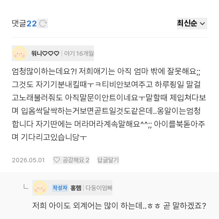
댓글
22
최신순
워니♡♡♡
아기 16개월
엄청많이하는데요?! 저희애기는 아직 엄마 밖에 잘못해요;;
그것도 자기기분내킬때ㅜㅋ티비안보여주고 하루죙일 말걸
고노래불러줘도 아직말문이안트이네요ㅜ말할때 제입쳐다보
며 입옴싹달싹하는거보면곧트일것도같은데..옹알이는엄청
합니다 자기딴에는 머라머라계속말해요^^;; 아이를북돋아주
며 기다리고있습니당ㅜ
2026.05.01
공감해요
2
답글달기
홍햄
다둥이엄빠
작성자
저희 아이도 외계어는 많이 하는데..ㅎㅎ 곧 말하겠죠?