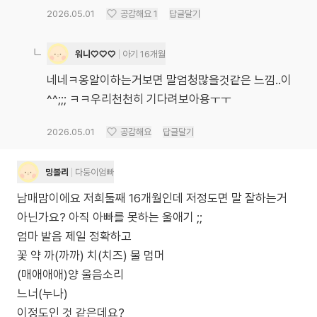
2026.05.01
공감해요
1
답글달기
워니♡♡♡
아기 16개월
네네ㅋ옹알이하는거보면 말엄청많을것같은 느낌..이
^^;;; ㅋㅋ우리천천히 기다려보아용ㅜㅜ
2026.05.01
공감해요
답글달기
밍볼리
다둥이엄빠
남매맘이에요 저희둘째 16개월인데 저정도면 말 잘하는거
아닌가요? 아직 아빠를 못하는 울애기 ;;
엄마 발음 제일 정확하고
꽃 약 까(까까) 치(치즈) 물 멈머
(매애애애)양 울음소리
느너(누나)
이정도인 것 같은데요?