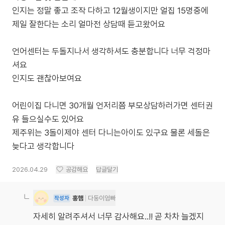
인지는 정말 좋고 조작 다하고 12월생이지만 얼집 15명중에
제일 잘한다는 소리 얼마전 상담때 듣고왔어요
언어센터는 두돌지나서 생각하셔도 충분합니다 너무 걱정마
셔요
인지도 괜찮아보여요
어린이집 다니면 30개월 언저리쯤 부모상담하러가면 센터권
유 들으실수도 있어요
제주위는 3돌이제야 센터 다니는아이도 있구요 물론 세돌은
2026.04.29
공감해요
답글달기
홍햄
다둥이엄빠
작성자
자세히 알려주셔서 너무 감사해요..!! 곧 차차 늘겠지