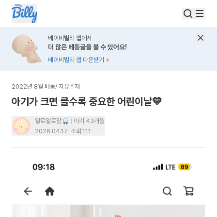
베이비빌리 앱에서
더 많은 베동글을 볼 수 있어요!
베이비빌리 앱 다운받기
2022년 8월 베동
/
자유주제
아기가 크면 클수록 중요한 어린이날💛
알로알로맘
아기 43개월
2026.04.17
조회
111