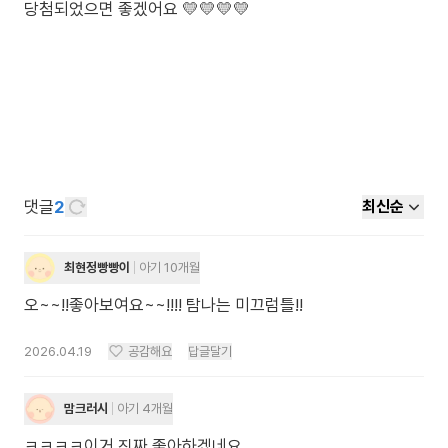
댓글
2
최신순
최현정빵빵이
아기 10개월
오~~!!좋아보여요~~!!!! 탐나는 미끄럼틀!!
2026.04.19
공감해요
답글달기
맘크러시
아기 4개월
ㅋㅋㅋㅋ이거 진짜 좋아하겠네요