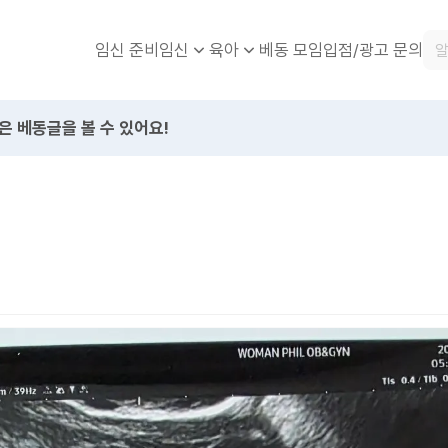
임신 준비
베동 모임
입점/광고 문의
임신
육아
은 베동글을 볼 수 있어요!