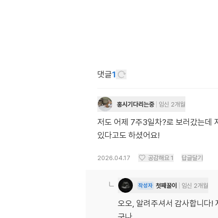
댓글
1
홍시기다리는중
임신 2개월
저도 어제 7주3일차?로 보러갔는데
있다고도 하셨어요!
2026.04.17
공감해요
1
답글달기
첫째꿀이
임신 2개월
작성자
오오, 알려주셔서 감사합니다! 저
구나...