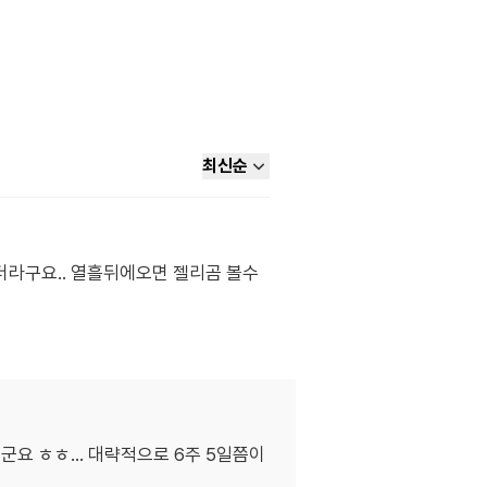
최신순
더라구요.. 열흘뒤에오면 젤리곰 볼수
군요 ㅎㅎ... 대략적으로 6주 5일쯤이