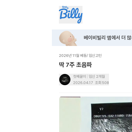
베이비빌리 앱에서
더 많
2026년 11월 베동
/
임신고민
딱 7주 초음파
첫째꿀이
임신 2개월
2026.04.17
조회
508