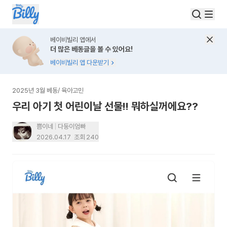
베이비빌리 앱에서
더 많은 베동글을 볼 수 있어요!
베이비빌리 앱 다운받기
2025년 3월 베동
/
육아고민
우리 아기 첫 어린이날 선물!! 뭐하실꺼에요??
쁨이네
다둥이엄빠
2026.04.17
조회
240