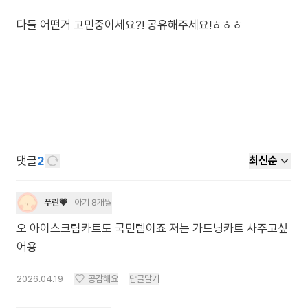
다들 어떤거 고민중이세요?! 공유해주세요!ㅎㅎㅎ
댓글
2
최신순
푸린💗
아기 8개월
오 아이스크림카트도 국민템이죠 저는 가드닝카트 사주고싶
어용
2026.04.19
공감해요
답글달기