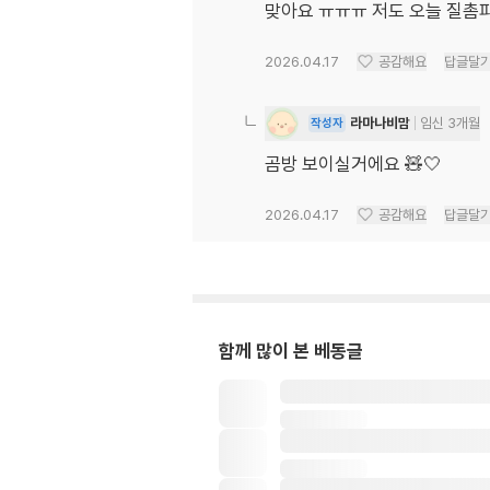
맞아요 ㅠㅠㅠ 저도 오늘 질촘
2026.04.17
공감해요
답글달
라마나비맘
임신 3개월
작성자
곰방 보이실거에요 🧸🤍
2026.04.17
공감해요
답글달
함께 많이 본 베동글