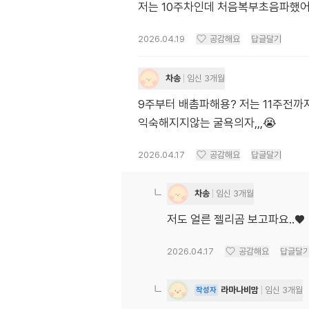
저는 10주차인데 처음복부초음파했어
2026.04.19
공감해요
답글달기
차송
임신 3개월
9주부터 배촘파해용? 저는 11주전까
익숙해지지않는 굴욕의자,,,😭
2026.04.17
공감해요
답글달기
차송
임신 3개월
저도 얼른 젤리곰 보고파요..♥️
2026.04.17
공감해요
답글달
라마나비맘
임신 3개월
작성자