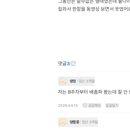
그동안은 알수없는 형태였는데 팔다리
댓글
3
넹맘
임신 3개월
저는 8주차부터 배촘파 봤는데 잘 안
2026.04.19
공감해요
답글달기
댕말콩
임신 3개월