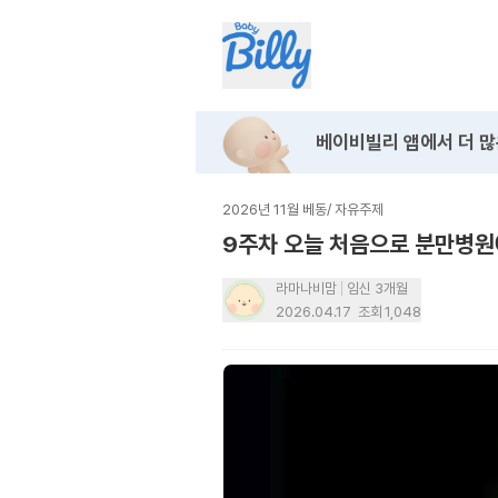
베이비빌리 앱에서
더 많
2026년 11월 베동
/
자유주제
9주차 오늘 처음으로 분만병원에
라마나비맘
임신 3개월
2026.04.17
조회
1,048