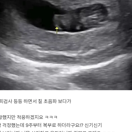
피검사 등등 하면서 질 초음파 보다가
당황했지만 적응하겠지요 ㅋㅋㅋ
 걱정했는데 9주부터 복부로 하더라구요!? 신기신기