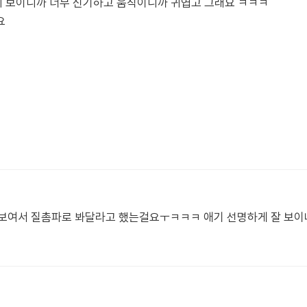
 보이니까 너무 신기하고 움직이니까 귀엽고 그래요 ㅋㅋㅋ
 보여서 질촘파로 봐달라고 했는걸요ㅜㅋㅋㅋ 애기 선명하게 잘 보이네