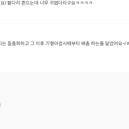
요! 팔다리 흔드는데 너무 귀엽더라구요ㅋㅋㅋㅋ
지는 질촘파하고 그 이후 기형아검사때부터 배촘 하는줄 알았어요-! 
기