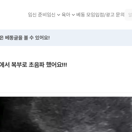
임신 준비
베동 모임
입점/광고 문의
임신
육아
은 베동글을 볼 수 있어요!
서 복부로 초음파 했어요!!!