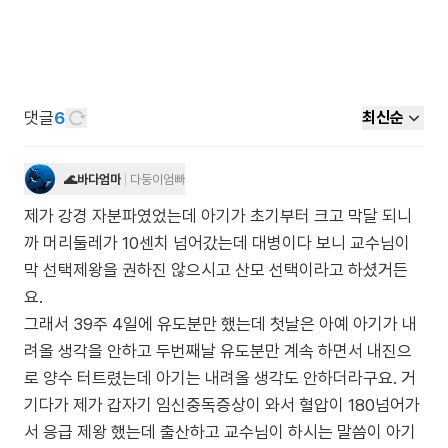
댓글
6
최신순
🌊바다엄마
다둥이엄빠
제가 강경 자분파였었는데 아기가 초기부터 크고 막달 되니
까 머리둘레가 10센치 넘어갔는데 대병이다 보니 교수님이
막 선택제왕을 권하진 않으시고 산모 선택이라고 하셨거든
요.
그래서 39주 4일에 유도분만 했는데 첫날은 아예 아기가 내
려올 생각을 안하고 두번째날 유도분만 계속 하면서 내진으
로 양수 터트렸는데 아기는 내려올 생각도 안하더라구요. 거
기다가 제가 갑자기 임신중독증상이 와서 혈압이 180넘어가
서 응급 제왕 했는데 출산하고 교수님이 하시는 말씀이 아기