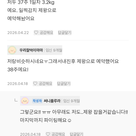
저두 37주 1일차 3.2kg
예요. 일찍감치 제왕으로
예약해놨어요
2026.04.22
공감해요
답글달기
우리찰떡이마마
임신 9개월
저랑비슷하시네요ㅜ그래서내진후 제왕으로 예약했어요
38주에요!
2026.04.18
공감해요
답글달기
써니룰루라
임신 9개월
작성자
그렇군요!! ㅠㅠ 아무래도 저도..제왕 잡을거같습니다!!
마지막까지 파이팅해요☺️
2026.04.18
공감해요
답글달기