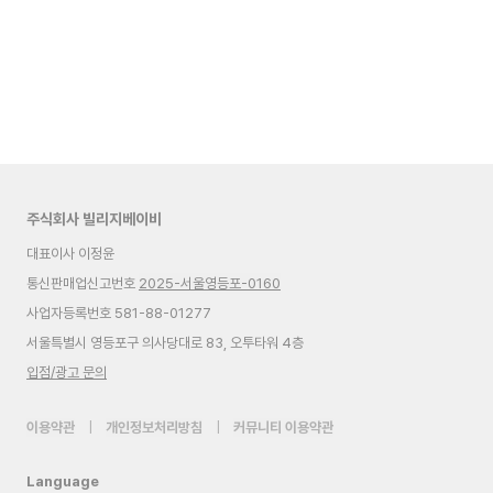
주식회사 빌리지베이비
대표이사 이정윤
통신판매업신고번호
2025-서울영등포-0160
사업자등록번호 581-88-01277
서울특별시 영등포구 의사당대로 83, 오투타워 4층
입점/광고 문의
이용약관
|
개인정보처리방침
|
커뮤니티 이용약관
Language