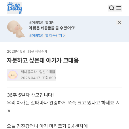
베이비빌리 앱에서
더 많은 베동글을 볼 수 있어요!
베이비빌리 앱 다운받기
2026년 5월 베동
/
자유주제
자분하고 싶은데 아기가 크대용
써니룰루라
임신 9개월
2026.04.17
조회
699
36주 5일차 산모입니다!
우리 아가는 갈때마다 건강하게 쑥쑥 크고 있다고 하세요 ㅎ
ㅎ
오늘 검진갔더니 아기 머리크기 9.4센치에