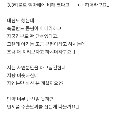
3.3키로로 엄마배에 비해 크다고 ㅋㅋㅋ 하더라구요..
내진도 했는데
속골반도 큰편이 아니라하고
자궁경부도 꽉 닫혀있다고…
그런데 아기는 조금 큰편이라고 하시는데
조금 더 지켜보자고 하시더라구요..!
저는 자연분만을 하고싶긴한데
저랑 비슷하신데
자연분만 하신 분 계실까요??
만약 너무 난산일 듯하면
언제쯤 수술날짜를 잡는게 나을까요..!