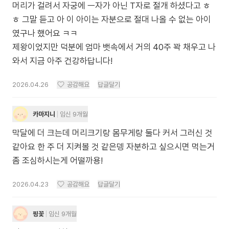
머리가 걸려서 자궁에 ㅡ자가 아닌 T자로 절개 하셨다고 ㅎ
ㅎ 그말 듣고 아 이 아이는 자분으로 절대 나올 수 없는 아이
였구나 했어요 ㅋㅋ
제왕이었지만 덕분에 엄마 뱃속에서 거의 40주 꽉 채우고 나
와서 지금 아주 건강하답니다!
2026.04.26
공감해요
답글달기
카마지니
임신 9개월
막달에 더 크는데 머리크기랑 몸무게랑 둘다 커서 그러신 것
같아요 한 주 더 지켜볼 것 같은뎅 자분하고 싶으시면 먹는거
좀 조심하시는게 어떨까용!
2026.04.23
공감해요
답글달기
핑꽃
임신 9개월