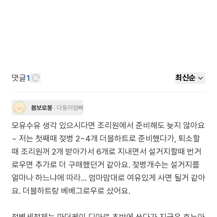
댓글
1
최신순
봄보로봉
다둥이엄빠
모유수유 생각 있으시다면 조리원에서 준비해도 늦지 않아요
~ 저는 첫째때 젖병 2~4개 더블하트로 준비했다가, 퇴소할
때 조리원꺼 2개 받아가서 6개로 지내면서 설거지할때 번거
로우면 추가로 더 구매했던거 같아요. 젖병개수는 설거지를
얼마나 하느냐에 따라... 엄마맘대로 여유있게 사면 될거 같아
요. 더블하트랑 베베그로우로 샀어요.