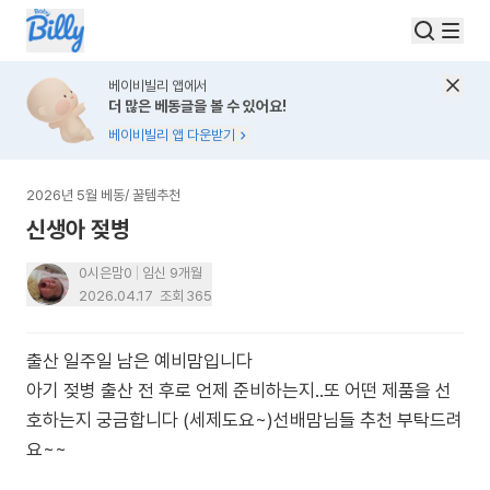
베이비빌리 앱에서
더 많은 베동글을 볼 수 있어요!
베이비빌리 앱 다운받기
2026년 5월 베동
/
꿀템추천
신생아 젖병
0시은맘0
임신 9개월
2026.04.17
조회
365
출산 일주일 남은 예비맘입니다
아기 젖병 출산 전 후로 언제 준비하는지..또 어떤 제품을 선
호하는지 궁금합니다 (세제도요~)선배맘님들 추천 부탁드려
요~~