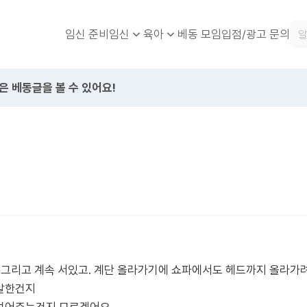
임신 준비
베동 모임
입점/광고 문의
임신
육아
은 베동글을 볼 수 있어요!
 그리고 계속 서있고. 계단 올라가기에 쇼파에서도 헤드까지 올라가려
폭발한건지