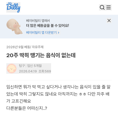
베이비빌리 앱에서
더 많은 베동글을 볼 수 있어요!
베이비빌리 앱 다운받기
2026년 9월 베동
/
자유주제
20주 딱히 땡기는 음식이 없는데
팅구
임신 5개월
2026.04.19
조회
569
임신하면 뭐가 막 먹고 싶다거나 생각나는 음식이 있을 줄 알
았는데 딱히 그렇지도 않네요 아직까지는 ㅎㅎ 다만 자주 배
가 고프긴해요
다른분들은 어떠신지..?