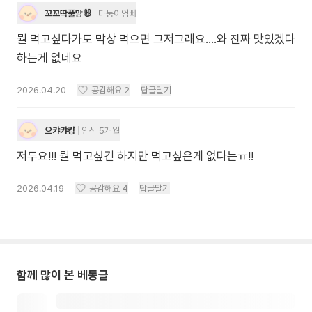
꼬꼬딱풀맘🐰
다둥이엄빠
뭘 먹고싶다가도 막상 먹으면 그저그래요....와 진짜 맛있겠다
하는게 없네요
2026.04.20
공감해요
2
답글달기
으캬캬컁
임신 5개월
저두요!!! 뭘 먹고싶긴 하지만 먹고싶은게 없다는ㅠ!!
2026.04.19
공감해요
4
답글달기
함께 많이 본 베동글