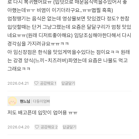
로 다시 복귀했어요ㅠ (입덧으로 매운음식먹을수있어서 좋
아했는데ㅠㅜ 비염이 이기더라구요..ㅠㅠ맵찔 흑흑)
엄청땡기는 음식은 없는데 영상물보면 맛있겠다 정도? 한참
입덧할때는 단거 그냥그랬는데 요즘은 달달구리가 엄청 맛있
네요ㅠㅠ(원래 디저트좋아해요) 임당조심해야한다해서 다시
경각심을 가지려규요ㅠㅠㅋㅋ
아 임신장점은 한식을 맛있게먹을수있다는 점이요ㅋㅋ 원래
는 강경 양식(느끼~치즈러버)파였는데 요즘은 나물도 먹고
그래요ㅋㅋ
2026.04.21
공감해요
1
답글달기
현느님
다둥이엄빠
저도 배고픈데 입맛이 업어용 ㅠㅠ
2026.04.20
공감해요
2
답글달기