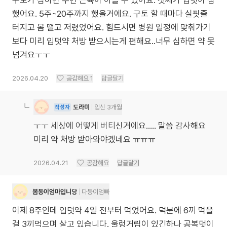
구토가 심하면 주변 근육이 아플 수 있어요. 첫째가 입덧이 심
했어요. 5주~20주까지 했을거에요. 구토 할 때마다 실핏줄
터지고 몸 떨고 저렸었어요. 힘드시면 병원 일정에 맞춰가기
보다 미리 입덧약 처방 받으시는게 편해요..너무 심하면 약 못
넘겨요ㅜㅜ
2026.04.20
공감해요
1
답글달기
도라미
임신 3개월
작성자
ㅜㅜ 세상에 어떻게 버티신거에요….. 말씀 감사해요
미리 약 처방 받아와야겠네요 ㅠㅠㅠ
2026.04.21
공감해요
답글달기
봄동이엄마입니당
다둥이엄빠
이제 8주인데 입덧약 4일 전부터 먹었어요. 덕분에 6끼 먹을
걸 3끼먹으며 살고 있습니다. 울렁거림이 있긴하나 공복덧이