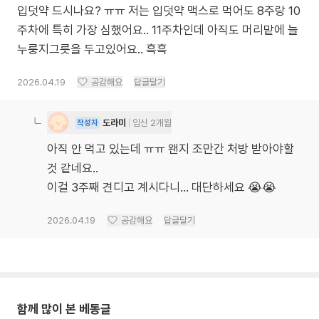
입덧약 드시나요? ㅠㅠ 저는 입덧약 맥스로 먹어도 8주랑 10
주차에 특히 가장 심했어요.. 11주차인데 아직도 머리맡에 늘
누룽지그릇을 두고있어요.. 흑흑
2026.04.19
공감해요
답글달기
도라미
임신 2개월
작성자
아직 안 먹고 있는데 ㅠㅠ 왠지 조만간 처방 받아야할
것 같네요..
이걸 3주째 견디고 계시다니… 대단하세요 😭😭
2026.04.19
공감해요
답글달기
함께 많이 본 베동글