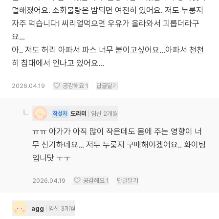
덜해졌어요. 소화불량은 밤되면 여전히 있어요. 저도 누룽지
자주 먹습니다! 씨리얼먹으면 우유가 올라와서 괴롭더라구
요…
아.. 저도 허리 아파서 파스 너무 붙이고싶어요…아파서 천천
히 침대에서 인나고 있어요…
2026.04.19
공감해요
1
답글달기
도라미
임신 2개월
작성자
ㅠㅠ 아가가 아직 많이 작은데도 몸에 주는 영향이 너
무 신기하네요… 저두 누룽지 구매해야겠어요.. 화이팅
입니닷 ㅜㅜ
2026.04.19
공감해요
1
답글달기
agg
임신 3개월