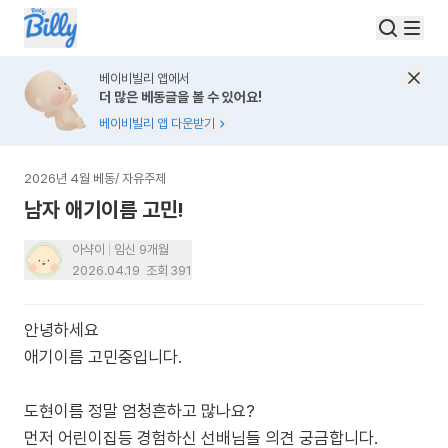
베이비빌리 앱에서
더 많은 베동글을 볼 수 있어요!
베이비빌리 앱 다운받기
2026년 4월 베동
/
자유주제
남자 애기이름 고민!
아샥이
임신 9개월
2026.04.19
조회
391
안녕하세요
애기이름 고민중입니다.
도현이름 정말 엄청흔하고 많나요?
먼저 어린이집등 경험하신 선배님들 의견 궁금합니다.