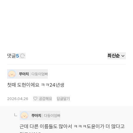
댓글
5
최신순
쭈아치
다둥이엄빠
첫때 도현이에요 ㅋㅋ24년생
2026.04.26
공감해요
답글달기
쭈아치
다둥이엄빠
근데 다른 이름들도 많아서 ㅋㅋㅋ도윤이가 더 많다고