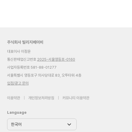
주식회사 빌리지베이비
대표이사 이정윤
통신판매업신고번호
2025-서울영등포-0160
사업자등록번호 581-88-01277
서울특별시 영등포구 의사당대로 83, 오투타워 4층
입점/광고 문의
이용약관
|
개인정보처리방침
|
커뮤니티 이용약관
Language