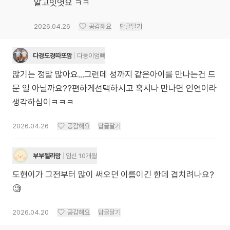
알고잇엇요 ㅋㅋ
2026.04.26
공감해요
답글달기
다경도경따또맘
다둥이엄빠
많기는 정말 많아요...그런데 성까지 같은아이를 만나는건 드
문 일 아닐까요??편하게선택하시고 혹시나 만나면 인연이라
생각하심이ㅋㅋㅋ
2026.04.26
공감해요
답글달기
부부젤라맘
임신 10개월
도현이가 그전부터 많이 써오던 이름이긴 한데 겹치려나요?
🧐
2026.04.20
공감해요
답글달기