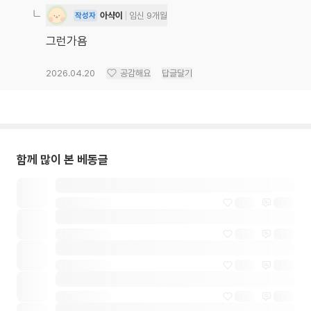
아샥이
임신 9개월
작성자
그런가욤
2026.04.20
공감해요
답글달기
함께 많이 본 베동글