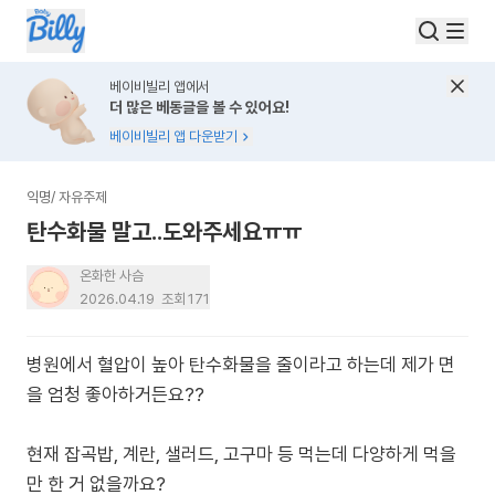
베이비빌리 앱에서
더 많은 베동글을 볼 수 있어요!
베이비빌리 앱 다운받기
익명
/
자유주제
탄수화물 말고..도와주세요ㅠㅠ
온화한 사슴
2026.04.19
조회
171
병원에서 혈압이 높아 탄수화물을 줄이라고 하는데 제가 면
을 엄청 좋아하거든요??
현재 잡곡밥, 계란, 샐러드, 고구마 등 먹는데 다양하게 먹을
만 한 거 없을까요?