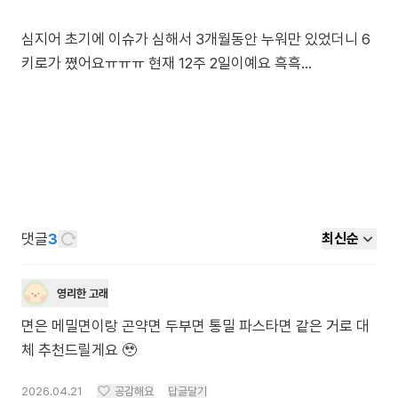
심지어 초기에 이슈가 심해서 3개월동안 누워만 있었더니 6
키로가 쪘어요ㅠㅠㅠ 현재 12주 2일이예요 흑흑...
댓글
3
최신순
영리한 고래
면은 메밀면이랑 곤약면 두부면 통밀 파스타면 같은 거로 대
체 추천드릴게요 🥹
2026.04.21
공감해요
답글달기