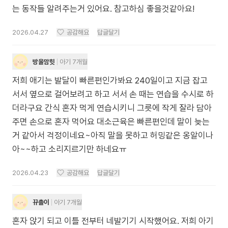
는 동작들 알려주는거 있어요. 참고하심 좋을것같아요!
2026.04.27
공감해요
답글달기
방울맘힛
아기 7개월
저희 애기는 발달이 빠른편인가봐요 240일이고 지금 잡고
서서 옆으로 걸어보려고 하고 서서 손 때는 연습을 수시로 하
더라구요 간식 혼자 먹게 연습시키니 그릇에 작게 잘라 담아
주면 손으로 혼자 먹어요 대소근육은 빠른편인데 말이 늦는
거 같아서 걱정이네요~아직 말을 못하고 허밍같은 옹알이나
아~~하고 소리지르기만 하네요ㅠ
2026.04.23
공감해요
답글달기
뀨촐이
아기 7개월
혼자 앉기 되고 이틀 전부터 네발기기 시작했어요. 저희 아기