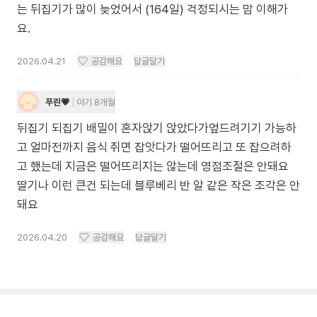
는 뒤집기가 많이 늦었어서 (164일) 걱정되시는 맘 이해가
요.
2026.04.21
공감해요
답글달기
푸린💗
아기 8개월
뒤집기 되집기 배밀이 혼자앉기 앉았다가엎드려기기 가능하
고 얼마전까지 음식 쥐면 잡앗다가 떨어뜨리고 또 잡으려하
고 했는데 지금은 떨어뜨리지는 않는데 영점조절은 안돼요
딸기나 이런 큰건 되는데 블루베리 반 알 같은 작은 조각은 안
돼요
2026.04.20
공감해요
답글달기