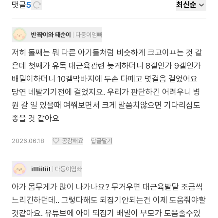
댓글
5
최신순
반쨕이와 태순이
다둥이엄빠
저히 둘째는 뭐 다른 아기들처럼 비슷하게 크고이ㅛ는 것 같
은데 첫째가 유독 대근육관련 늦게하더니 8갤인가 9갤인가
배밀이하더니 10갤막바지에 두손 다떼고 몇걸음 걸었어요
당연 네발기기전에 걸었지요. 우리가 판단하긴 어려우니 병
원 갈 일 있을때 여쭤보면서 크게 말씀치않으면 기다리심도
좋을 것 같아요
2026.06.18
공감해요
답글달기
illliiliil
다둥이엄빠
아가 몸무게가 많이 나가나요? 무거우면 대근육발달 조금씩
느리긴하던데.. 그렇다해도 되집기안되는건 이제 도움줘야할
것같아요. 유튜브에 아이 되집기 배밀이 부모가 도움줄수있