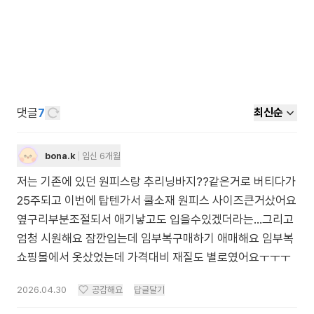
댓글
7
최신순
bona.k
임신 6개월
저는 기존에 있던 원피스랑 추리닝바지??같은거로 버티다가
25주되고 이번에 탑텐가서 쿨소재 원피스 사이즈큰거샀어요
옆구리부분조절되서 애기낳고도 입을수있겠더라는…그리고
엄청 시원해요 잠깐입는데 임부복구매하기 애매해요 임부복
쇼핑몰에서 옷샀었는데 가격대비 재질도 별로였어요ㅜㅜㅜ
2026.04.30
공감해요
답글달기