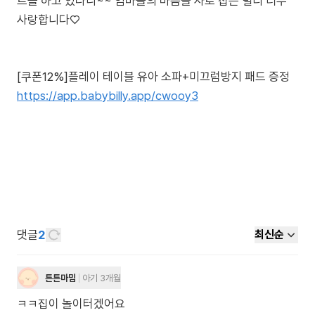
트를 하고 있다니~~ 엄마들의 마음을 사로 잡는 빌리 너무
사랑합니다♡
[쿠폰12%]플레이 테이블 유아 소파+미끄럼방지 패드 증정
https://app.babybilly.app/cwooy3
댓글
2
최신순
튼튼마밈
아기 3개월
ㅋㅋ집이 놀이터겠어요