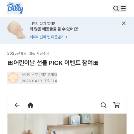
베이비빌리 앱에서
더 많은 베동글을 볼 수 있어요!
베이비빌리 앱 다운받기
2025년 8월 베동
/
자유주제
🎀어린이날 선물 PICK 이벤트 참여🎀
문나이스♡
아기 8개월
2026.04.19
조회
114