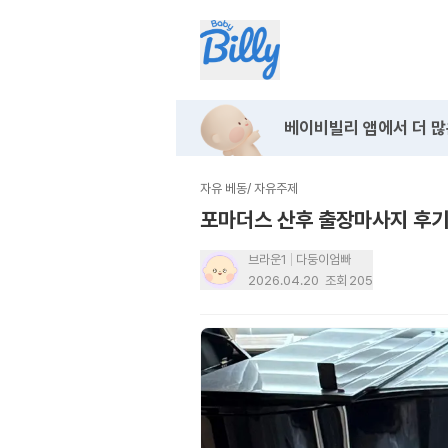
베이비빌리 앱에서
더 많
자유 베동
/
자유주제
포마더스 산후 출장마사지 후기
브라운1
다둥이엄빠
2026.04.20
조회
205