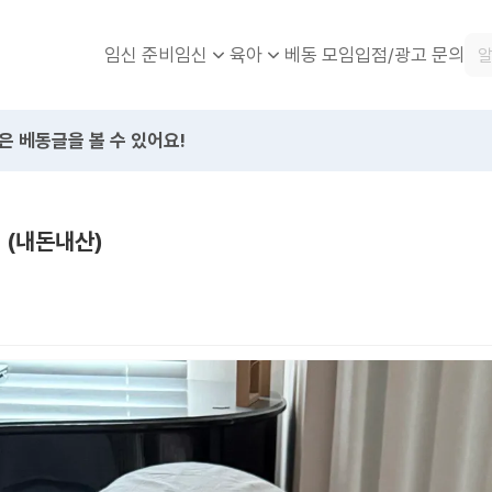
임신 준비
베동 모임
입점/광고 문의
임신
육아
은 베동글을 볼 수 있어요!
 (내돈내산)