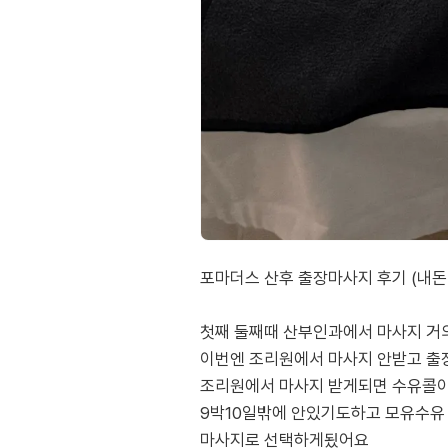
포마더스 산후 출장마사지 후기 (내돈
첫째 둘째때 산부인과에서 마사지 거
이번엔 조리원에서 마사지 안받고 
조리원에서 마사지 받게되면 수유콜이
9박10일밖에 안있기도하고 모유수유
마사지로 선택하게됬어요