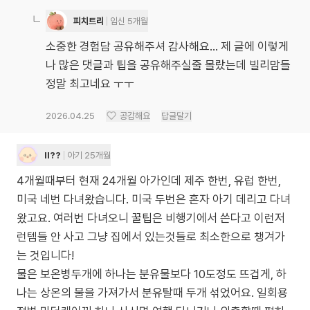
피치트리
임신 5개월
소중한 경험담 공유해주셔 감사해요… 제 글에 이렇게
나 많은 댓글과 팁을 공유해주실줄 몰랐는데 빌리맘들
정말 최고네요 ㅜㅜ
2026.04.25
공감해요
답글달기
ll??
아기 25개월
4개월때부터 현재 24개월 아가인데 제주 한번, 유럽 한번,
미국 네번 다녀왔습니다. 미국 두번은 혼자 아기 데리고 다녀
왔고요. 여러번 다녀오니 꿀팁은 비행기에서 쓴다고 이런저
런템들 안 사고 그냥 집에서 있는것들로 최소한으로 챙겨가
는 것입니다!
물은 보온병두개에 하나는 분유물보다 10도정도 뜨겁게, 하
나는 상온의 물을 가져가서 분유탈때 두개 섞었어요. 일회용