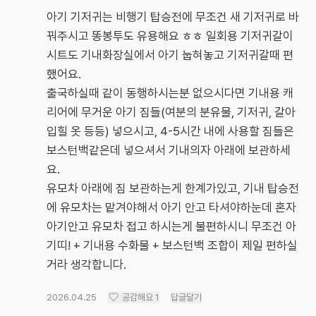
아기 기저귀는 비행기 탑승전에 무조건 새 기저귀로 바
꿔주시고 똥봉투도 유용해요 ㅎㅎ 일회용 기저귀갈이
시트도 기내화장실에서 아기 눕혀놓고 기저귀갈때 편
했어요.
출국하실때 같이 동행하시는분 없으시다면 기내용 캐
리어에 무거운 아기 짐들(여분의 분유물, 기저귀, 갈아
입힐 옷 등등) 넣으시고, 4-5시간 내에 사용할 짐들은
보스턴백같은데 넣으셔서 기내의자 아래에 보관하세
요.
유모차 아래에 짐 보관하는게 한계가있고, 기내 탑승전
에 유모차는 맡겨야해서 아기 안고 타셔야하눈데 혼자
아기안고 유모차 접고 하시는게 불편하시니 무조건 아
기띠! + 기내용 수화물 + 보스턴백 조합이 제일 편하실
거라 생각합니다.
2026.04.25
공감해요
1
답글달기