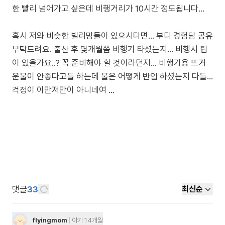
한 빨리 넘어가고 싶은데 비행거리가 10시간 정도됩니다…
혹시 저와 비슷한 빌리맘들이 있으시다면… 부디 경험담 공유
부탁드려요. 출산 후 몇개월쯤 비행기 타셨는지… 비행시 팁
이 있을가요..? 꼭 준비해야 할 것이라던지… 비행기용 뜨거
운물이 안좋다고들 하는데 물은 어떻게 반입 하셨는지 다들…
걱정이 이만저만이 아니네여 …
댓글
33
최신순
flyingmom
아기 14개월