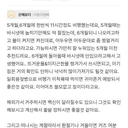
은혜로다
다둥이엄빠
5개월,6개월에 한번씩 11시간정도 비행했는데요, 5개월때는
바시넷에 눕히기만해도 딱 잘잤는데, 6개월되니 나오려고하
고 불이 켜지면 켜진대로, 어두우면 어두운대로 좀 찡얼거리
고 하더라고요. 가능하시면 가만히 잘 누워있는 5개월 이전
추천드려요.. 6개월에 돌아올때 바시넷에 안있으려고해서 고
생했어요.. 뜨거운물&미지근한물 챙겨가서 쓰시면되고, 아기
짐은 거의 확인도 안하니 넉넉히 많이가져가도 될것 같아요.
일회용젖병으로 비행기 이착륙때 먹이면 귀아픈거 예방되서
좋은것 같아요. 이어머츠 쓸모없고 짐이더라고요.
해외가서 거주하시면 백신이 달라질수도 있으니 그것도 확인
해보시고 계산해서 출발 정하시면 좋을것 같아요.
그리고 떠나시는 계절따라서 환절기나 겨울이면 거즈 여분