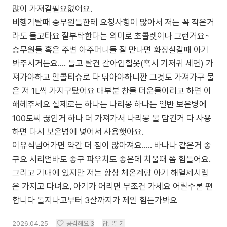
많이 가져갈필요없어요.
비행기탈때 승무원들한테 요청사힝이 많아서 저는 꼭 작은거
라도 들고타요 잘부탁한다는 의미로 초콜렛이나 그런거요~
승무원들 혹은 주변 아주머니들 잘 만나면 화장실갈때 아기
봐주시거든요…. 들고 탈건 갈아입힐옷(혹시 기저귀 세면) 가
져가야하고 알콜티슈로 다 닦아야하니깐 그것도 가져가구 물
은 저 1L씩 가지구탔어요 대부분 찬물 더운물이리고 하면 이
해헤주세요 실제로는 하나는 나리몽 하나는 일반 보온병에
100도씨 끓인거 하나 더 가져가서 나리몽 물 담긴거 다 사용
하면 다시 보온병에 넣어서 사용햇아요.
이유식넘어가면 약간 더 짐이 많아져요….. 바나나 같은거 좋
구요 시리얼바도 좋구 파우치도 좋은데 치울때 쫌 힘들어요.
그리고 기내에 있지만 저는 항상 체온계랑 아기 해열제시럽
은 가지고 다녀요. 아기가 어리면 무조건 가세요 어릴수롣 편
합니다 돌지나고부터 3살까지가 제일 힘든가봐요
2026.04.25
공감해요
3
답글달기