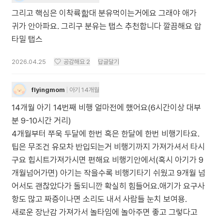
그리고 핵심은 이착륙핢대 분유먹이는거에요 그래야 애가
귀가 안아파요. 그리구 분유는 탭스 추천합니다 깔끔해요 압
타밀 탭스
2026.04.25
공감해요
2
답글달기
flyingmom
아기 14개월
14개월 아기 14번째 비행 얼마전에 했어요(6시간이상 대부
분 9-10시간 거리)
4개월부터 쭈욱 두달에 한번 혹은 한달에 한번 비행기타요.
팁은 무조건 유모차 반입되는거 비행기까지 가져가셔서 타시
구요 힙시트가져가시면 편해요 비행기안에서(혹시 아기가 9
개월넘어가면) 아기는 작을수록 비행기타기 쉬웠고 9개월 넘
어서도 괜찮았다가 돌되니깐 확실히 힘들어요.애기가 요구사
항도 많고 짜증이나면 소리도 내서 사람들 눈치 보여용.
새로운 장난감 가져가서 놀타임에 놀아주면 좋고 그렇다고