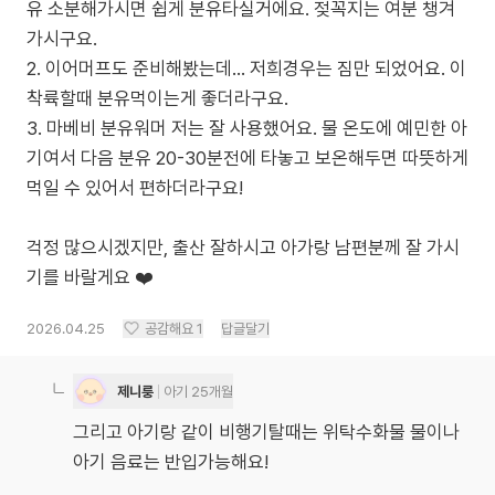
유 소분해가시면 쉽게 분유타실거에요. 젖꼭지는 여분 챙겨
가시구요.
2. 이어머프도 준비해봤는데… 저희경우는 짐만 되었어요. 이
착륙할때 분유먹이는게 좋더라구요.
3. 마베비 분유워머 저는 잘 사용했어요. 물 온도에 예민한 아
기여서 다음 분유 20-30분전에 타놓고 보온해두면 따뜻하게
먹일 수 있어서 편하더라구요!
걱정 많으시겠지만, 출산 잘하시고 아가랑 남편분께 잘 가시
2026.04.25
공감해요
1
답글달기
제니룽
아기 25개월
그리고 아기랑 같이 비행기탈때는 위탁수화물 물이나
아기 음료는 반입가능해요!