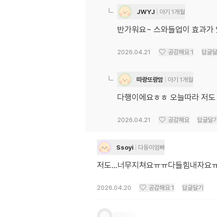
JWYJ
아기 1개월
반가워요~ 스와들업이 효과가 
2026.04.21
공감해요
1
답글
따랑또랑맘
아기 1개월
다행이에요ㅎㅎ 오늘따라 저도
2026.04.21
공감해요
답글달
Ssoyi
다둥이엄빠
저도...너무지쳐요ㅠㅠ다들힘내자요
2026.04.20
공감해요
1
답글달기