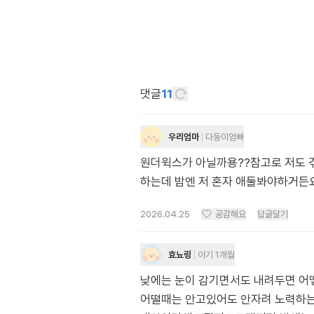
댓글
11
우리엄마
다둥이엄빠
원더윅스가 아닐까용??참고로 저도 겪
하는데 밤엔 저 혼자 애둘봐야하거든
2026.04.25
공감해요
답글달기
효뇨링
아기 1개월
낮에는 눈이 감기면서도 내려두면 어
어떨때는 안고있어도 안자려 노력하