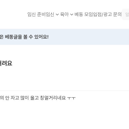
임신 준비
베동 모임
입점/광고 문의
임신
육아
은 베동글을 볼 수 있어요!
거려요
의 안 자고 많이 울고 칭얼거리네요 ㅜㅜ