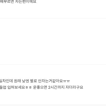
 배부르면 자는편이에요
7일차인데 원래 낮엔 별로 안자는거같아요ㅠㅠ
와들업 입혀보세요ㅎㅎ 운좋으면 2시간까지 자더라구요