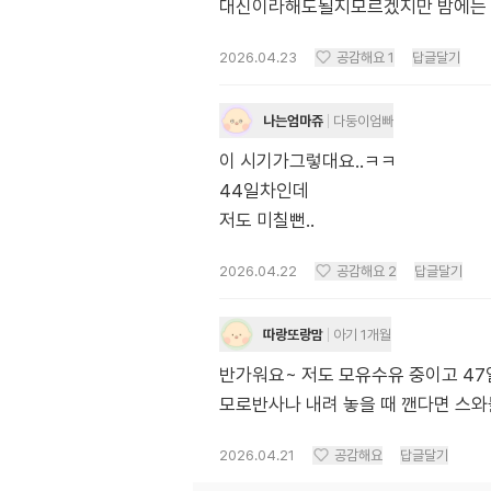
대신이라해도될지모르겠지만 밤에는
2026.04.23
공감해요
1
답글달기
나는엄마쥬
다둥이엄빠
이 시기가그렇대요..ㅋㅋ
44일차인데
저도 미칠뻔..
2026.04.22
공감해요
2
답글달기
따랑또랑맘
아기 1개월
반가워요~ 저도 모유수유 중이고 4
모로반사나 내려 놓을 때 깬다면 스
2026.04.21
공감해요
답글달기