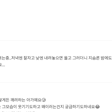
는중..저녁엔 잘자고 낮엔 내려놓으면 울고 그러더니 지슴른 밤에도
요…
떻게든 깨려하는 아가예요🥲
는 그모습이 웃기기도하고 왜이러는건지 궁금하기도하네요😂