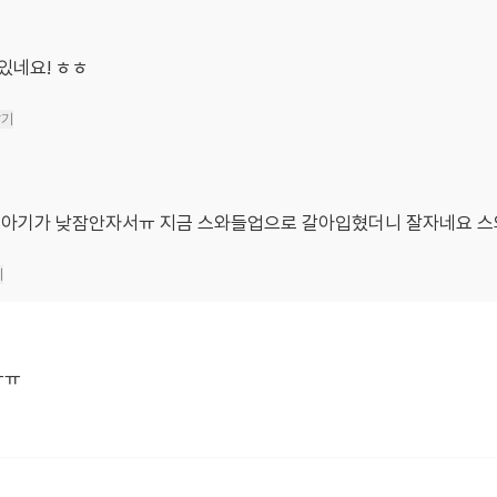
있네요! ㅎㅎ
달기
 아기가 낮잠안자서ㅠ 지금 스와들업으로 갈아입혔더니 잘자네요 스
기
ㅠㅠ