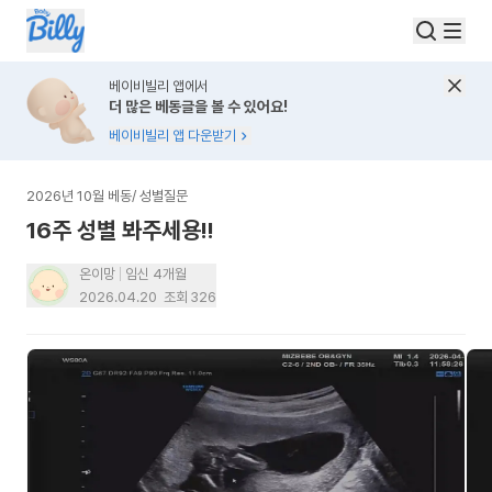
베이비빌리 앱에서
더 많은 베동글을 볼 수 있어요!
베이비빌리 앱 다운받기
2026년 10월 베동
/
성별질문
16주 성별 봐주세용!!
온이망
임신 4개월
2026.04.20
조회
326