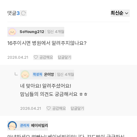
댓글
3
최신순
SoYoung212
임신 4개월
16주이시면 병원에서 알려주지않나요?
2026.04.21
공감해요
답글달기
온이망
임신 4개월
작성자
네 맞아요! 알려주셨어요!
맘님들의 의견도 궁금해서요 ㅎㅎ
2026.04.21
공감해요
답글달기
베이비빌리
관리자
안녕하세요 엄빠님! 베이비빌리입니다. 각도법이 궁금하신