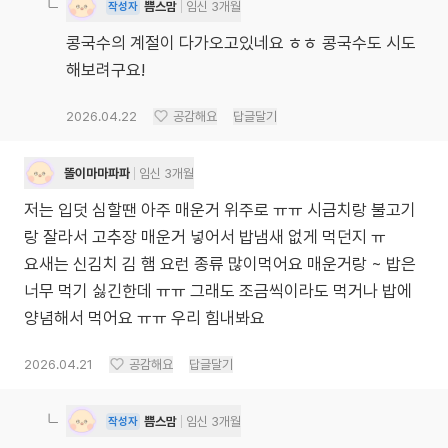
쁨스맘
임신 3개월
작성자
콩국수의 계절이 다가오고있네요 ㅎㅎ 콩국수도 시도
해보려구요!
2026.04.22
공감해요
답글달기
똘이마마파파
임신 3개월
저는 입덧 심할땐 아주 매운거 위주로 ㅠㅠ 시금치랑 불고기
랑 잘라서 고추장 매운거 넣어서 밥냄새 없게 먹던지 ㅠ
요새는 신김치 김 햄 요런 종류 많이먹어요 매운거랑 ~ 밥은
너무 먹기 싫긴한데 ㅠㅠ 그래도 조금씩이라도 먹거나 밥에
양념해서 먹어요 ㅠㅠ 우리 힘내봐요
2026.04.21
공감해요
답글달기
쁨스맘
임신 3개월
작성자