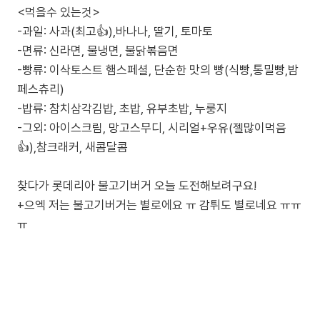
<먹을수 있는것>
-과일: 사과(최고👍),바나나, 딸기, 토마토
-면류: 신라면, 물냉면, 불닭볶음면
-빵류: 이삭토스트 햄스페셜, 단순한 맛의 빵(식빵,통밀빵,밤
페스츄리)
-밥류: 참치삼각김밥, 초밥, 유부초밥, 누룽지
-그외: 아이스크림, 망고스무디, 시리얼+우유(젤많이먹음
👍),참크래커, 새콤달콤
찾다가 롯데리아 불고기버거 오늘 도전해보려구요!
+으엑 저는 불고기버거는 별로에요 ㅠ 감튀도 별로네요 ㅠㅠ
ㅠ