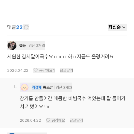
댓글
22
최신순
젤듕
임신 3개월
시원한 김치말이국수요ㅠㅠㅠ 하ㅠ지금도 울렁거려요
2026.04.22
공감해요
1
답글달기
쁨스맘
임신 3개월
작성자
참기름 안들어간 매콤한 비빔국수 먹었는데 잘 들어가
서 기뻤어요! ㅠ
2026.04.22
공감해요
답글달기