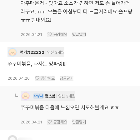
아주매운거~ 맞아요 소스가 강하면 저도 좀 들어가더
라구요. ㅠㅠ 오늘은 아침부터 더 느글거리네요 슬프당
ㅠㅠ 힘내봐요!
2026.04.21
공감해요
답글달기
럭키맘22222
임신 3개월
쭈꾸미볶음, 과자는 양파링!!!
2026.04.20
공감해요
답글달기
쁨스맘
임신 3개월
작성자
쭈꾸미볶음 다음에 느낌오면 시도해볼게요 ㅎㅎ
2026.04.21
공감해요
답글달기