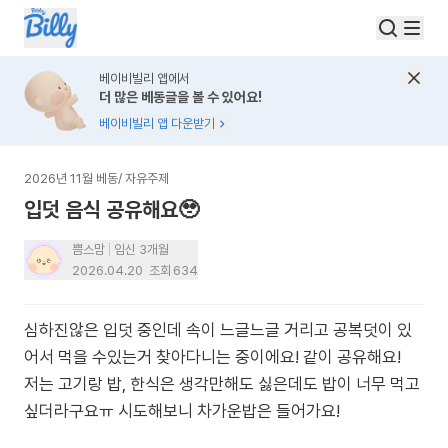
베이비빌리 앱에서
더 많은 베동글을 볼 수 있어요!
베이비빌리 앱 다운받기
2026년 11월 베동
/
자유주제
입덧 음식 공유해요🥹
쁨스맘
임신 3개월
2026.04.20
조회
634
심하진않은 입덧 중인데 속이 느글느글 거리고 공복덧이 있
어서 먹을 수있는거 찾아다니는 중이에요! 같이 공유해요!
저는 고기랑 밥, 한식은 생각만해도 싫은데도 밥이 너무 먹고
싶더라구요ㅠ 시도해보니 차가운밥은 들어가요!