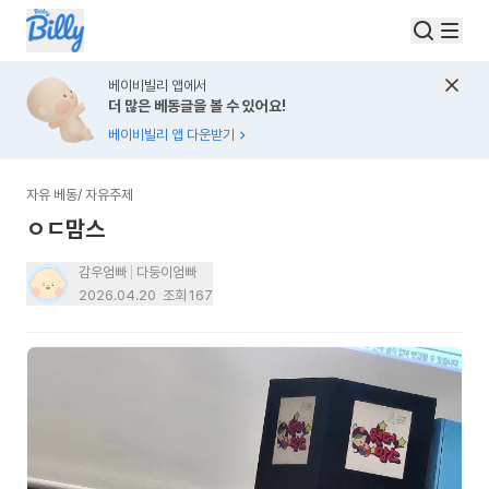
베이비빌리 앱에서
더 많은 베동글을 볼 수 있어요!
베이비빌리 앱 다운받기
자유 베동
/
자유주제
ㅇㄷ맘스
감우엄빠
다둥이엄빠
2026.04.20
조회
167