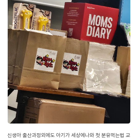
신생아 출산과정외에도 아기가 세상에나와 첫 분유먹는법 교