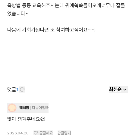
육방법 등등 교육해주시는데 귀에쏙쏙들어오게너무나 잘들
었습니다~
댓글
1
최신순
해삐맘
다둥이엄빠
많이 챙겨주네요😆
2026.04.20
공감해요
답글달기