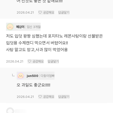
어 신것도 좋은 것 같애요!!!!
2026.04.21
공감해요
답글달기
혜깅이
임신 3개월
저도 입덧 왕짱 심했는데 포지타노 레몬사탕이랑 선물받은
입덧용 수제캔디 먹으면서 버텼어요!!
사탕 말고도 망고,사과 많이 먹었어용
2026.04.21
공감해요
답글달기
jun500
다둥이엄빠
오 과일도 좋군요!!!!!
2026.04.21
공감해요
답글달기