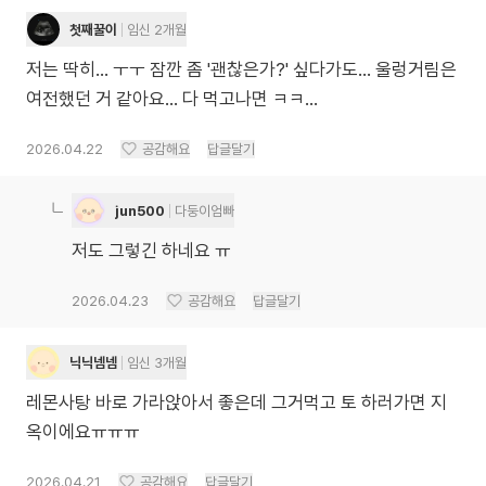
첫째꿀이
임신 2개월
저는 딱히... ㅜㅜ 잠깐 좀 '괜찮은가?' 싶다가도... 울렁거림은
여전했던 거 같아요... 다 먹고나면 ㅋㅋ...
2026.04.22
공감해요
답글달기
jun500
다둥이엄빠
저도 그렇긴 하네요 ㅠ
2026.04.23
공감해요
답글달기
닉닉넴넴
임신 3개월
레몬사탕 바로 가라앉아서 좋은데 그거먹고 토 하러가면 지
옥이에요ㅠㅠㅠ
2026.04.21
공감해요
답글달기