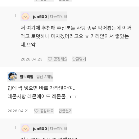
jun500
다둥이엄빠
저 여기에 추천해 주신분들 사탕 종류 먹어봤는데 이거
먹고 토덧하니 미치겠더라고요 ㅠ 가라앉아서 좋았는
데.으악
2026.04.23
공감해요
답글달기
찰보리맘
임신 3개월
입에 싹 넣으면 바로 가라앉아여..
레몬사탕 레몬에이드 레몬물..ㅜㅜ
2026.04.21
공감해요
답글달기
jun500
다둥이엄빠