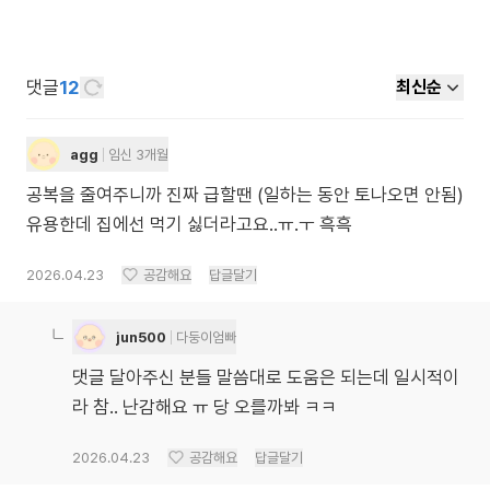
댓글
12
최신순
agg
임신 3개월
공복을 줄여주니까 진짜 급할땐 (일하는 동안 토나오면 안됨)
유용한데 집에선 먹기 싫더라고요..ㅠ.ㅜ 흑흑
2026.04.23
공감해요
답글달기
jun500
다둥이엄빠
댓글 달아주신 분들 말씀대로 도움은 되는데 일시적이
라 참.. 난감해요 ㅠ 당 오를까봐 ㅋㅋ
2026.04.23
공감해요
답글달기