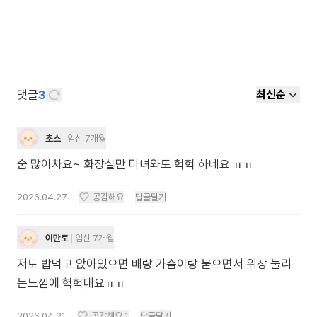
댓글
3
최신순
초스
임신 7개월
숨 많이차요~ 화장실만 다녀와도 헉헉 하네요 ㅠㅠ
2026.04.27
공감해요
답글달기
이만토
임신 7개월
저도 밥먹고 앉아있으면 배랑 가슴이랑 붙으면서 위장 눌리
는느낌에 헉헉대요ㅠㅠ
2026.04.21
공감해요
1
답글달기