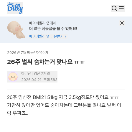
베이비빌리 앱에서
더 많은 베동글을 볼 수 있어요!
베이비빌리 앱 다운받기
2026년 7월 베동
/
자유주제
26주 벌써 숨차는거 맞나요 ㅠㅠ
하냐냥
임신 7개월
2026.04.21
조회
583
26주 임신전 BMI21 51kg 지금 3.5kg정도만 쪘어요 ㅠㅠ
가만히 앉아만 있어도 숨이차는데 그런분들 많나요 벌써 이
럼 우짜죠..