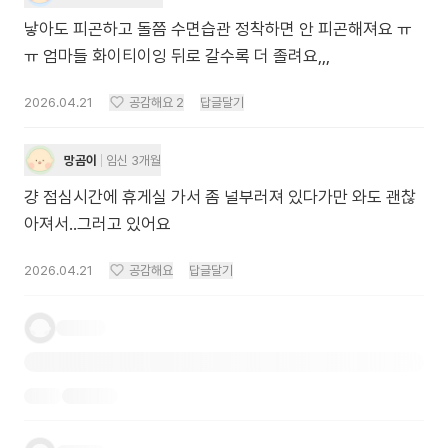
낳아도 피곤하고 돌쯤 수면습관 정착하면 안 피곤해져요 ㅠ
ㅠ 엄마들 화이티이잉 뒤로 갈수록 더 졸려요,,,
2026.04.21
공감해요
2
답글달기
망곰이
임신 3개월
걍 점심시간에 휴게실 가서 좀 널부러져 있다가만 와도 괜찮
아져서..그러고 있어요
2026.04.21
공감해요
답글달기