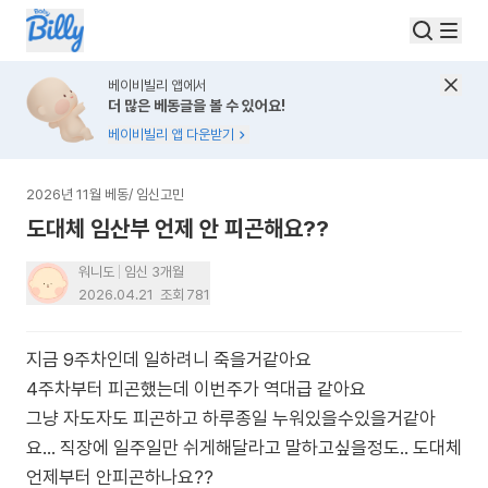
베이비빌리 앱에서
더 많은 베동글을 볼 수 있어요!
베이비빌리 앱 다운받기
2026년 11월 베동
/
임신고민
도대체 임산부 언제 안 피곤해요??
워니도
임신 3개월
2026.04.21
조회
781
지금 9주차인데 일하려니 죽을거같아요
4주차부터 피곤했는데 이번주가 역대급 같아요
그냥 자도자도 피곤하고 하루종일 누워있을수있을거같아
요... 직장에 일주일만 쉬게해달라고 말하고싶을정도.. 도대체
언제부터 안피곤하나요??