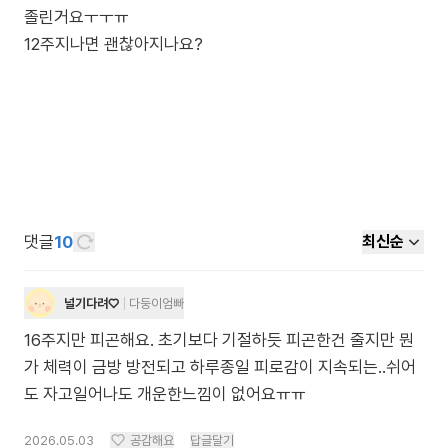
졸린거요ㅜㅜㅠ
12주지나면 괜찮아지나요?
댓글
10
최신순
널기다려♡
다둥이엄빠
16주지만 피곤해요. 초기보다 기절하듯 피곤한건 줄지만 뭔
가 체력이 금방 방전되고 하루종일 피로감이 지속되는..쉬어
도 자고일어나도 개운한느낌이 없어요ㅠㅠ
2026.05.03
공감해요
답글달기