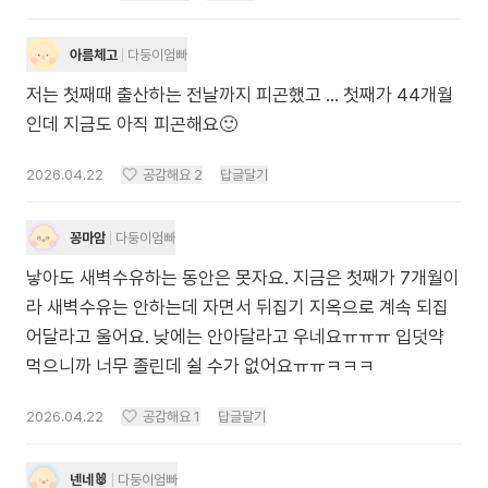
아름체고
다둥이엄빠
저는 첫째때 출산하는 전날까지 피곤했고 ... 첫째가 44개월
인데 지금도 아직 피곤해요🙂
2026.04.22
공감해요
2
답글달기
꽁마암
다둥이엄빠
낳아도 새벽수유하는 동안은 못자요. 지금은 첫째가 7개월이
라 새벽수유는 안하는데 자면서 뒤집기 지옥으로 계속 되집
어달라고 울어요. 낮에는 안아달라고 우네요ㅠㅠㅠ 입덧약
먹으니까 너무 졸린데 쉴 수가 없어요ㅠㅠㅋㅋㅋ
2026.04.22
공감해요
1
답글달기
넨네🐰
다둥이엄빠