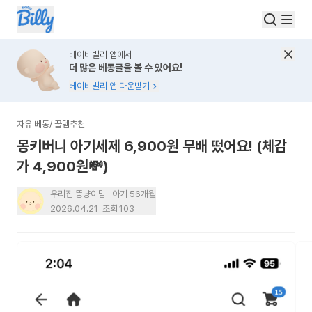
베이비빌리 앱에서
더 많은 베동글을 볼 수 있어요!
베이비빌리 앱 다운받기
자유 베동
/
꿀템추천
몽키버니 아기세제 6,900원 무배 떴어요! (체감
가 4,900원💸)
우리집 뚱냥이맘
아기 56개월
2026.04.21
조회
103