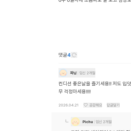
6주 6일차에 초음파도 잘 보고 심장도
댓글
4
퍄닝
임신 2개월
컨디션 좋은날을 즐기세용!! 저도 입
무 걱정마세용!!!!
2026.04.21
공감해요
답글달기
Pichu
임신 2개월