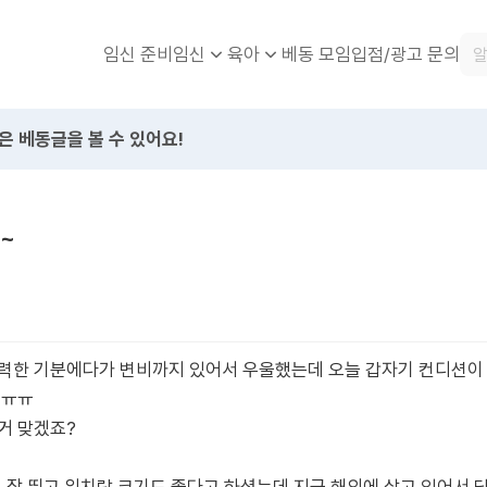
임신 준비
베동 모임
입점/광고 문의
임신
육아
은 베동글을 볼 수 있어요!
~
기력한 기분에다가 변비까지 있어서 우울했는데 오늘 갑자기 컨디션이
 ㅠㅠ
거 맞겠죠?