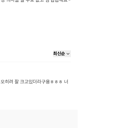
당장 의사를 볼 수도 없고 넘 답답해요~
최신순
데 오히려 잘 크고있더라구용ㅎㅎㅎ 너