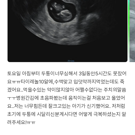
토요일 아침부터 두통이너무심해서 3일동안5시간도 못잤어
요ㅠㅠ타이레놀10알에,수액맞고 입덧약까지먹었는데도 죽
겠어요..먹을수있는 약이많지않아 어쩔수없다는 주치의말씀
ㅜㅜ병원간김에 초음파봤는데 움직이는걸 처음보고 울었어
요..저는 너무힘든데 잘크고있는 아기가 신기했어요. 저처럼
초기에 두통에 시달리신분계시다면 어떻게 극복하셨는지 알
려주세요!ㅠㅠ