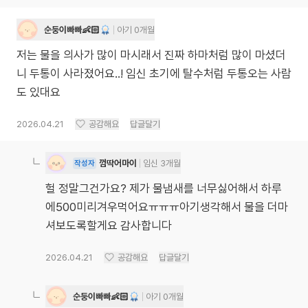
순둥이빠빠👶🏻
아기 0개월
저는 물을 의사가 많이 마시래서 진짜 하마처럼 많이 마셨더
니 두통이 사라졌어요..! 임신 초기에 탈수처럼 두통오는 사람
도 있대요
2026.04.21
공감해요
답글달기
껌딱어마이
임신 3개월
작성자
헐 정말그건가요? 제가 물냄새를 너무싫어해서 하루
에500미리겨우먹어요ㅠㅠㅠ아기생각해서 물을 더마
셔보도록할게요 감사합니다
2026.04.21
공감해요
답글달기
순둥이빠빠👶🏻
아기 0개월