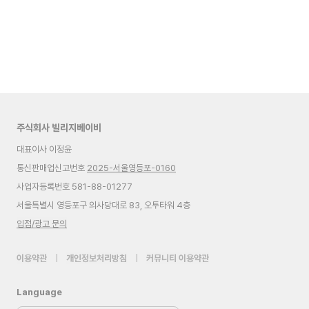
주식회사 빌리지베이비
대표이사 이정윤
통신판매업신고번호
2025-서울영등포-0160
사업자등록번호 581-88-01277
서울특별시 영등포구 의사당대로 83, 오투타워 4층
입점/광고 문의
이용약관
|
개인정보처리방침
|
커뮤니티 이용약관
Language