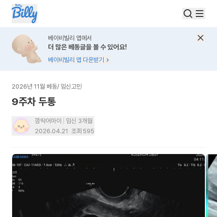
베이비빌리 앱에서
더 많은 베동글을 볼 수 있어요!
베이비빌리 앱 다운받기
2026년 11월 베동
/
임신고민
9주차 두통
껌딱어마이
임신 3개월
2026.04.21
조회
595