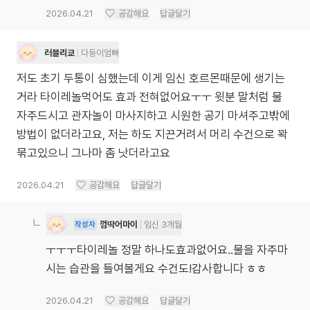
2026.04.21
공감해요
답글달기
러블리쿄
다둥이엄빠
저도 초기 두통이 심했는데 이게 임신 호르몬때문에 생기는
거라 타이레놀먹어도 효과 전혀없어요ㅜㅜ 윗분 말처럼 물
자주드시고 관자놀이 마사지하고 시원한 공기 마셔주고밖에
방법이 없더라고요, 저는 하도 지끈거려서 머리 수건으로 꽉
묶고있으니 그나마 좀 낫더라고요
2026.04.21
공감해요
답글달기
껌딱어마이
임신 3개월
작성자
ㅜㅜㅜ타이레놀 정말 하나도효과없어요..물을 자주마
시는 습관을 들여볼게요 수건도!감사합니다 ㅎㅎ
2026.04.21
공감해요
답글달기