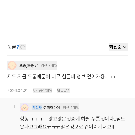
댓글
7
최신순
포송,후송 맘
임신 3개월
저두 지금 두통때문에 너무 힘든데 정보 얻어가용...ㅠㅠ
2026.04.21
공감해요
답글달기
껌딱어마이
임신 3개월
작성자
헝헝 ㅜㅜㅜㅜ많고많은덧중에 하필 두통덧이라..잠도
못자고그래요ㅠㅠㅠ많은정보로 같이이겨내요!!