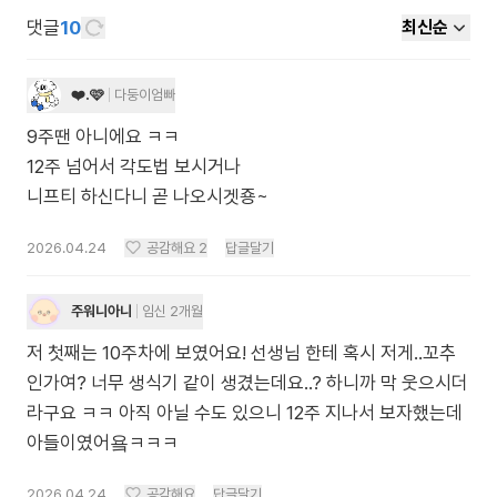
댓글
10
최신순
❤️.🩷
다둥이엄빠
9주땐 아니에요 ㅋㅋ
12주 넘어서 각도법 보시거나
니프티 하신다니 곧 나오시겟죵~
2026.04.24
공감해요
2
답글달기
주워니아니
임신 2개월
저 첫째는 10주차에 보였어요! 선생님 한테 혹시 저게..꼬추
인가여? 너무 생식기 같이 생겼는데요..? 하니까 막 웃으시더
라구요 ㅋㅋ 아직 아닐 수도 있으니 12주 지나서 보자했는데
아들이였어욬ㅋㅋㅋ
2026.04.24
공감해요
답글달기