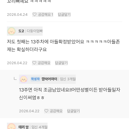
꼬리뼈예요 ㅋㅋㅋㅋㅋ
2026.04.24
공감해요
1
답글달기
도2
다둥이엄빠
저도 첫째는 13주차에 아들확정받았어요 ㅋㅋㅋㅋㅋ아들존
재는 확실하더라구요
2026.04.22
공감해요
답글달기
껌딱어마이
임신 3개월
작성자
13주면 아직 조금남았네요!!어떤성별이든 받아들일자
신이써염ㅎㅎ
2026.04.22
공감해요
답글달기
태리 맘
임신 4개월