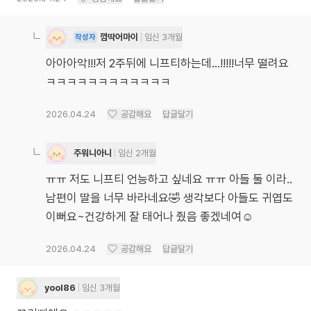
껌딱어마이
임신 3개월
작성자
아아아악!!!저 2주뒤에 니프티하는데...!!!!!너무 떨려요
ㅋㅋㅋㅋㅋㅋㅋㅋㅋㅋㅋㅋ
2026.04.24
공감해요
답글달기
주워니아니
임신 2개월
ㅠㅠ 저도 니프티 언능하고 싶네요 ㅠㅠ 아들 둘 이라..
남편이 딸을 너무 바라네요🤣 생각보다 아들도 귀엽도
이뻐요~건강하게 잘 태어나 줬음 좋겠네여☺️
2026.04.24
공감해요
답글달기
yool86
임신 3개월