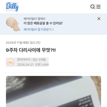
베이비빌리 앱에서
더 많은 베동글을 볼 수 있어요!
베이비빌리 앱 다운받기
2026년 11월 베동
/
임신고민
9주차 다리사이에 무엇?!!
껌딱어마이
임신 3개월
2026.04.21
조회
1,469