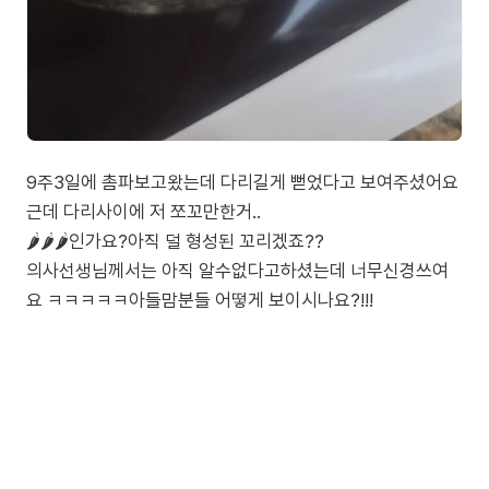
9주3일에 촘파보고왔는데 다리길게 뻗었다고 보여주셨어요
근데 다리사이에 저 쪼꼬만한거..
🌶🌶🌶인가요?아직 덜 형성된 꼬리겠죠??
의사선생님께서는 아직 알수없다고하셨는데 너무신경쓰여
요 ㅋㅋㅋㅋㅋ아들맘분들 어떻게 보이시나요?!!!