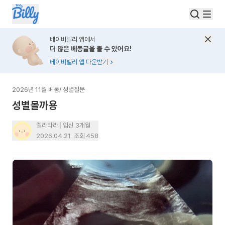
베이비빌리 앱에서
더 많은 베동글을 볼 수 있어요!
베이비빌리 앱 다운받기
2026년 11월 베동
/
성별질문
성별몰까용
렐라라라
임신 3개월
2026.04.21
조회
458