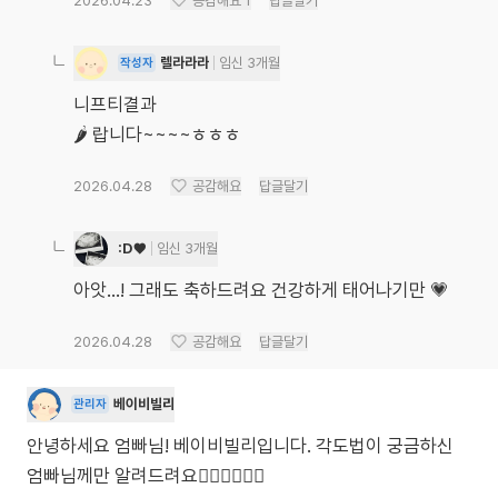
2026.04.23
공감해요
1
답글달기
렐라라라
임신 3개월
작성자
니프티결과
🌶 랍니다~~~~ㅎㅎㅎ
2026.04.28
공감해요
답글달기
:D♥
임신 3개월
아앗...! 그래도 축하드려요 건강하게 태어나기만 💗
2026.04.28
공감해요
답글달기
베이비빌리
관리자
안녕하세요 엄빠님! 베이비빌리입니다. 각도법이 궁금하신
엄빠님께만 알려드려요🙋🏻‍♀️🙋🏻‍♂️