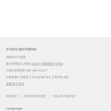
주식회사 빌리지베이비
대표이사 이정윤
통신판매업신고번호
2025-서울영등포-0160
사업자등록번호 581-88-01277
서울특별시 영등포구 의사당대로 83, 오투타워 4층
입점/광고 문의
이용약관
|
개인정보처리방침
|
커뮤니티 이용약관
Language