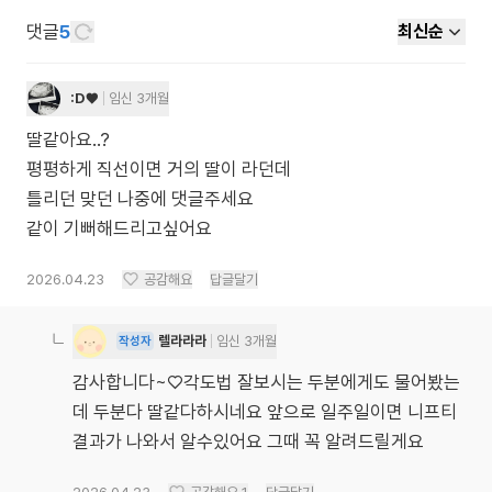
댓글
5
최신순
:D♥
임신 3개월
딸같아요..?
평평하게 직선이면 거의 딸이 라던데
틀리던 맞던 나중에 댓글주세요
같이 기뻐해드리고싶어요
2026.04.23
공감해요
답글달기
렐라라라
임신 3개월
작성자
감사합니다~♡각도법 잘보시는 두분에게도 물어봤는
데 두분다 딸같다하시네요 앞으로 일주일이면 니프티