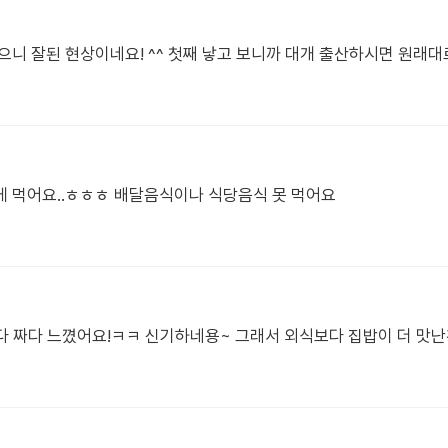
니 잘된 현상이네요! ^^ 첫째 낳고 보니까 대개 출산하시면 원래대로
게 먹어요..ㅎㅎㅎ 배달음식이나 식당음식 못 먹어요
음 다 짜다 느꼈어요!ㅋㅋ 신기하네용~ 그래서 외식보다 집밥이 더 맛