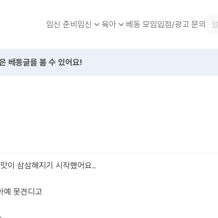
임신 준비
베동 모임
입점/광고 문의
임신
육아
은 베동글을 볼 수 있어요!
 입맛이 삼삼해지기 시작했어요..
아예 못견디고