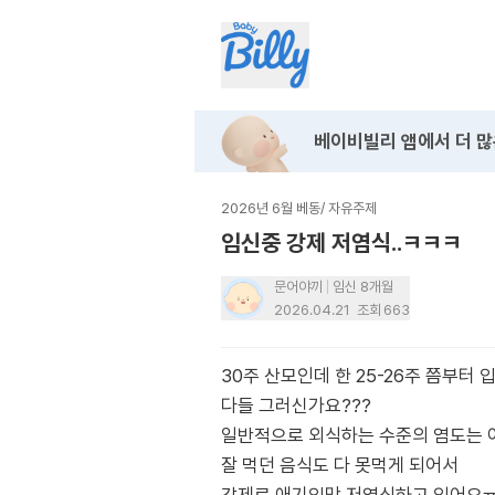
베이비빌리 앱에서
더 많
2026년 6월 베동
/
자유주제
임신중 강제 저염식..ㅋㅋㅋ
문어야끼
임신 8개월
2026.04.21
조회
663
30주 산모인데 한 25-26주 쯤부터
다들 그러신가요???
일반적으로 외식하는 수준의 염도는 
잘 먹던 음식도 다 못먹게 되어서