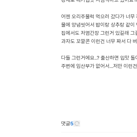
강제로 애기입맛 저염식하고 있어요
어젠 오리주물럭 먹으러 갔다가 너무 짜
물에 양념씻어서 밥이랑 상추랑 같이
집에서도 저염간장 그런거 있길래 그
과자도 꼬깔콘 이런건 너무 짜서 다 버려
다들 그런거에요..? 출산하면 입맛 
주변에 임산부가 없어서…저만 이런
댓글
5