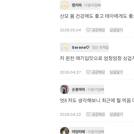
정키미
다둥이엄빠
산모 몸 건강에도 좋고 태아에게도 좋으
2026.05.04
공감해요
답글달기
Serene♡
임신 8개월
저 완전 애기입맛으로 엄청엄청 싱겁
2026.04.27
공감해요
답글달기
순종마미
다둥이엄빠
엇!! 저도 생각해보니 최근에 뭘 먹
2026.04.22
공감해요
답글달기
아잉타래
다둥이엄빠