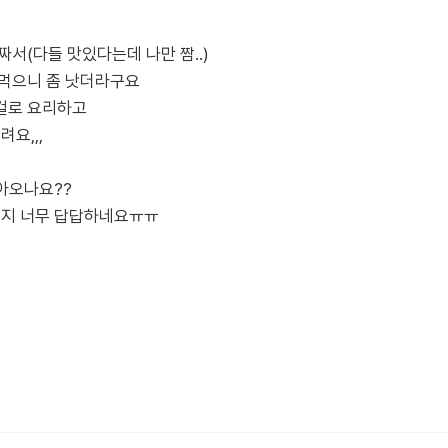
ㅠ
서(다들 맛있다는데 나만 짬..)
 먹으니 좀 낫더라구요
걸로 요리하고
요,,,
돌아오나요??
건지 너무 답답하네요ㅠㅠ