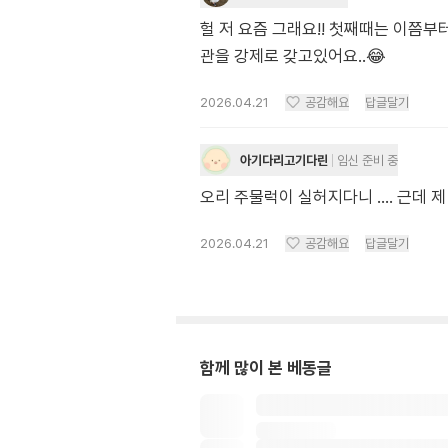
헐 저 요즘 그래요!! 첫째때는 이쯤
관을 강제로 갖고있어요..😂
2026.04.21
공감해요
답글달기
아기다리고기다린
임신 준비 중
오리 주물럭이 실허지다니 …. 근데 
2026.04.21
공감해요
답글달기
함께 많이 본 베동글