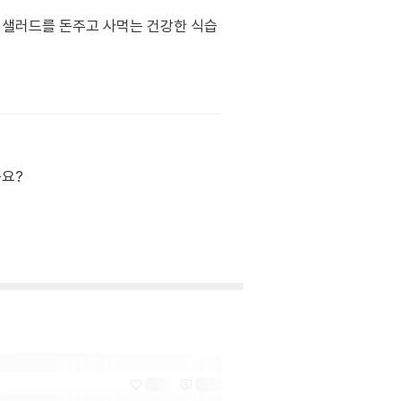
구 샐러드를 돈주고 사먹는 건강한 식습
구요?