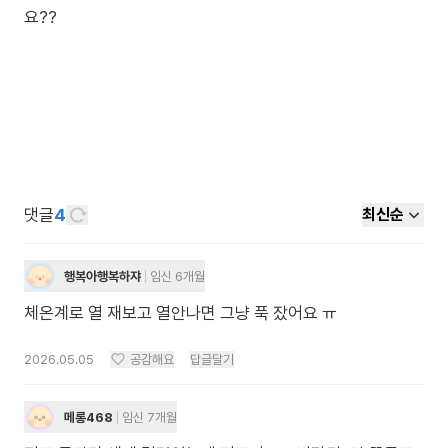
요??
댓글
4
최신순
행복아행복하쟈
임신 6개월
체온계로 열 재보고 열안나면 그냥 푹 잤어요 ㅠ
2026.05.05
공감해요
답글달기
메롱468
임신 7개월