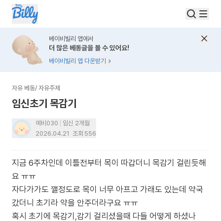
베이비빌리 앱에서
더 많은 베동글을 볼 수 있어요!
베이비빌리 앱 다운받기
자유 베동
/
자유주제
임신초기 목감기
예비030
임신 2개월
2026.04.21
조회
556
지금 6주차인데 이틀전부터 목이 따갑더니 목감기 걸린듯해
요 ㅠㅠ
자다가가도 깰정도로 목이 너무 아프고 가래도 있는데 약국
갔더니 초기라 약을 안주더라구요 ㅠㅠ
혹시 초기에 목감기,감기 걸리셨을때 다들 어떻게 하셨나