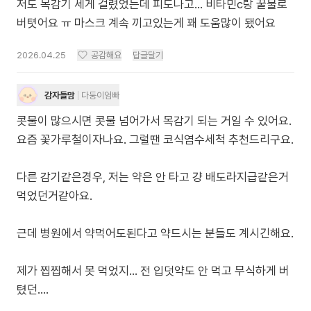
저도 목감기 세게 걸렸었는데 피도나고... 비타민c랑 꿀물로
버텻어요 ㅠ 마스크 계속 끼고있는게 꽤 도움많이 됐어요
2026.04.25
공감해요
답글달기
감자들맘
다둥이엄빠
콧물이 많으시면 콧물 넘어가서 목감기 되는 거일 수 있어요.
요즘 꽃가루철이자나요. 그럴땐 코식염수세척 추천드리구요.
다른 감기같은경우, 저는 약은 안 타고 걍 배도라지급같은거
먹었던거같아요.
근데 병원에서 약먹어도된다고 약드시는 분들도 계시긴해요.
제가 찝찝해서 못 먹었지… 전 입덧약도 안 먹고 무식하게 버
텼던….