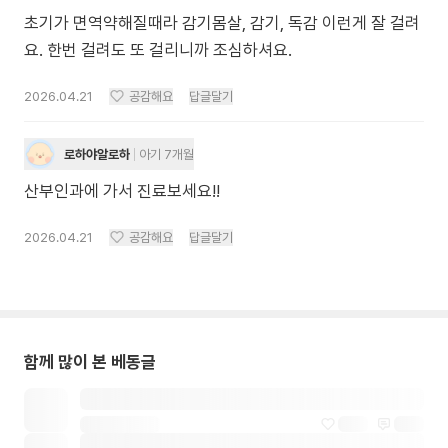
초기가 면역약해질때라 감기몸살, 감기, 독감 이런게 잘 걸려
요. 한번 걸려도 또 걸리니까 조심하셔요.
2026.04.21
공감해요
답글달기
로하야알로하
아기 7개월
산부인과에 가서 진료보세요!!
2026.04.21
공감해요
답글달기
함께 많이 본 베동글