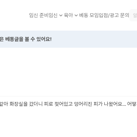
임신 준비
베동 모임
입점/광고 문의
임신
육아
은 베동글을 볼 수 있어요!
같아 화장실을 갔더니 피로 젖어있고 덩어리진 피가 나왔어요... 어떻