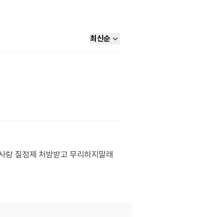
최신순
주사랑 질정제 처방받고 무리하지말래