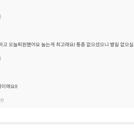
기
하고 오늘퇴원했어요 눕는게 최고래요! 통증 없으셨으니 별일 없으
기
이에요!!
달기