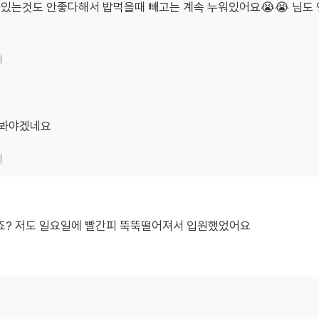
있는것도 안좋다해서 밥먹을때 빼고는 계속 누워있어요😭😭 님도 연
기
해봐야겠네요
기
죠? 저도 일요일에 빨간피 뚝뚝떨어져서 입원했었어요