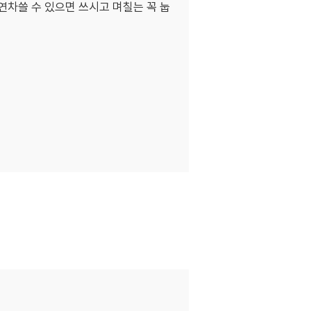
차쓸 수 있으면 쓰시고 며칠는 꼭 눕